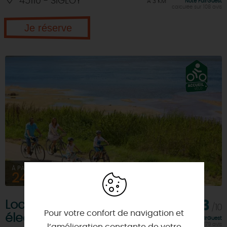
45110 - SIGLOY
À 3 KM
Note FairGuest
calculée sur 108 avis
Je réserve
À PARTIR DE
24€
Location de Vélos
9,3
/10
Pour votre confort de navigation et
électriques - Châteauneuf
Note FairGuest
calculée sur 179 avis
l’amélioration constante de votre