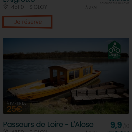
calculée sur 108 avis
45110 - SIGLOY
À 3 KM
Je réserve
À PARTIR DE
25€
Passeurs de Loire - L'Alose
9,9
/10