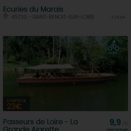
Ecuries du Marais
45730 - SAINT-BENOIT-SUR-LOIRE
À 2.5 KM
À PARTIR DE
23€
Passeurs de Loire - La
9,9
/10
Grande Aigrette
Note FairGuest