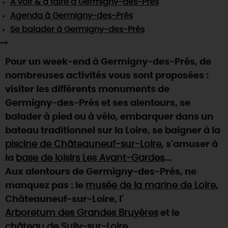
À voir & à faire
à Germigny-des-Prés
SE REPÉRER,
SE DÉPLACER
Visites
gourmandes
et
créatives
Des vacances auprès des animaux 🐎
Agenda
à Germigny-des-Prés
Vins et
vignobles
TOUTES LES ACTIVITÉS
INFOS &
SERVICES
Se balader
à Germigny-des-Prés
(re)Découvrir les coulisses de la Faïencerie de
Chic,
une aire de pique-nique
Gien !
Par ici les
guinguettes
RÉSERVER
MAINTENANT
Expérimenter
les parcours Baludik
🕵️
Pour un week-end à Germigny-des-Prés, de
Que rapporter du Loiret ?
nombreuses activités vous sont proposées :
La Route des
Métiers d'Art
Une saison de festivals 🎉
visiter les différents monuments de
TOUT L'ART DE VIVRE
Germigny-des-Prés et ses alentours, se
Rendez-vous de la nature en 2026
balader à pied ou à vélo, embarquer dans un
Des sorties en famille dans le Loiret !
bateau traditionnel sur la Loire, se baigner à la
Programme des animations "Loiret au fil de l'eau"
piscine de Châteauneuf-sur-Loire
, s'amuser à
2026
la
base de loisirs Les Avant-Gardes
...
Où sortir ?
Aux alentours de Germigny-des-Prés, ne
manquez pas : le
musée de la marine de Loire
,
Châteauneuf-sur-Loire, l'
AUJOURD'HUI
Arboretum des Grandes Bruyères
et le
château de Sully-sur-Loire
.