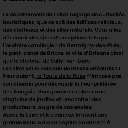
DEMAIN
Le département du Loiret regorge de curiosités
touristiques, que ce soit des édifices religieux,
des châteaux et des sites naturels. Vous allez
CE WEEK-END
découvrir des sites d’exceptions tels que
l’oratoire carolingien de Germigny-des-Prés,
CETTE SEMAINE
le pont-canal de Briare, la ville d’Orléans ainsi
que le château de Sully-sur-Loire.
Le Loiret est le berceau de la rose orléanaise !
TOUT L'AGENDA
Pour autant,
la Route de la Rose
n’impose pas
son chemin pour découvrir la fleur préférée
des français. Vous pouvez explorer une
vingtaine de jardins et rencontrer des
producteurs, au gré de vos envies.
Aussi, la Loire et les canaux forment une
grande boucle d’eau de plus de 300 km à