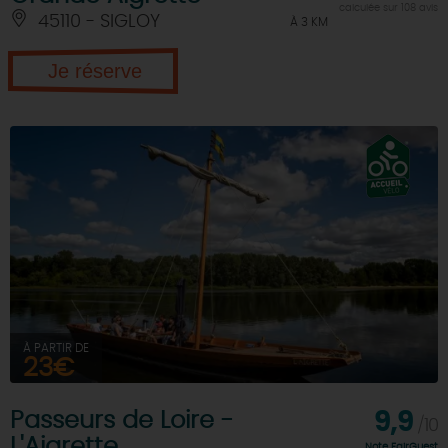
calculée sur 108 avis
45110 - SIGLOY
À 3 KM
Je réserve
À PARTIR DE
23€
Passeurs de Loire -
9,9
/10
L'Aigrette
Note FairGuest