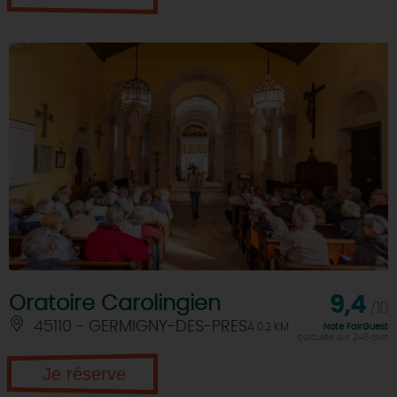
Oratoire Carolingien
9,4
/10
45110 - GERMIGNY-DES-PRES
À 0.2 KM
Note FairGuest
calculée sur 246 avis
Je réserve