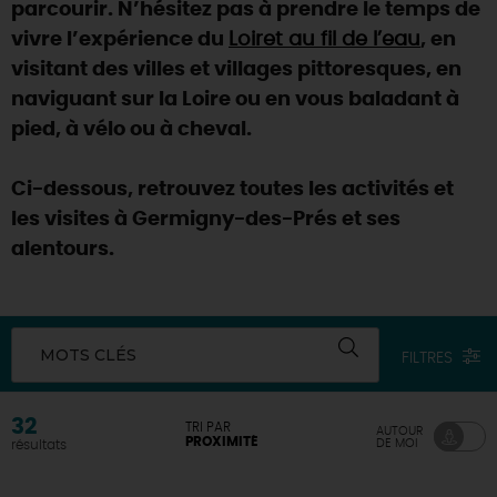
parcourir. N’hésitez pas à prendre le temps de
vivre l’expérience du
Loiret au fil de l’eau
, en
visitant des villes et villages pittoresques, en
naviguant sur la Loire ou en vous baladant à
pied, à vélo ou à cheval.
Ci-dessous, retrouvez toutes les activités et
les visites à Germigny-des-Prés et ses
alentours.
MOTS CLÉS
FILTRES
32
TRI PAR
AUTOUR
PROXIMITÉ
DE MOI
résultats