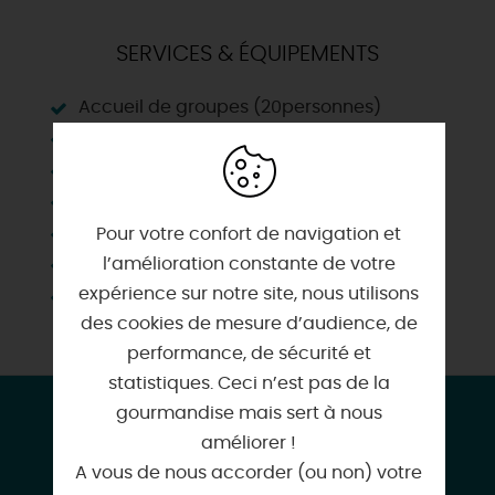
SERVICES & ÉQUIPEMENTS
Accueil de groupes (20personnes)
Aire de pique-nique
Boutique
Consigne
Parking
Pour votre confort de navigation et
l’amélioration constante de votre
Parking autocar
expérience sur notre site, nous utilisons
Wifi
des cookies de mesure d’audience, de
performance, de sécurité et
statistiques. Ceci n’est pas de la
CONTACT & LOCALISATION
gourmandise mais sert à nous
améliorer !
Visite guidée de l'oratoire carolingien
A vous de nous accorder (ou non) votre
Route de Saint Martin