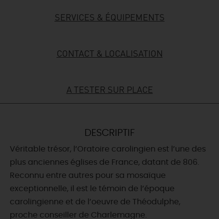
SERVICES & ÉQUIPEMENTS
DEMAIN
CONTACT & LOCALISATION
CE WEEK-END
A TESTER SUR PLACE
CETTE SEMAINE
TOUT L'AGENDA
DESCRIPTIF
Véritable trésor, l’Oratoire carolingien est l’une des
plus anciennes églises de France, datant de 806.
Reconnu entre autres pour sa mosaïque
exceptionnelle, il est le témoin de l’époque
carolingienne et de l’oeuvre de Théodulphe,
proche conseiller de Charlemagne.