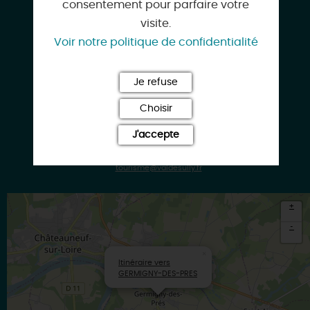
consentement pour parfaire votre
45110 GERMIGNY-DES-PRES
visite.
Voir notre politique de confidentialité
Je refuse
02 38 58 27 97
Choisir
J'accepte
tourisme@valdesully.fr
+
-
×
Itinéraire vers
GERMIGNY-DES-PRES