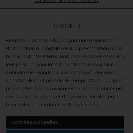
DEMAIN
DESCRIPTIF
CE WEEK-END
Bienvenue à l’oasis du dragon, une association
d’éducation à la nature et à la préservation de la
CETTE SEMAINE
biodiversité. M et Mme Borries partagent en ce lieu
leur passion pour la nature afin de mieux faire
connaître le monde du vivant à tous ; découvrir,
TOUT L'AGENDA
s’émerveiller… et prendre le temps. C’est un espace
planté d’essences ramenées du monde entier par
ces deux passionnés et d’essences locales par les
bénévoles et membres de l’association
Activités culturelles :