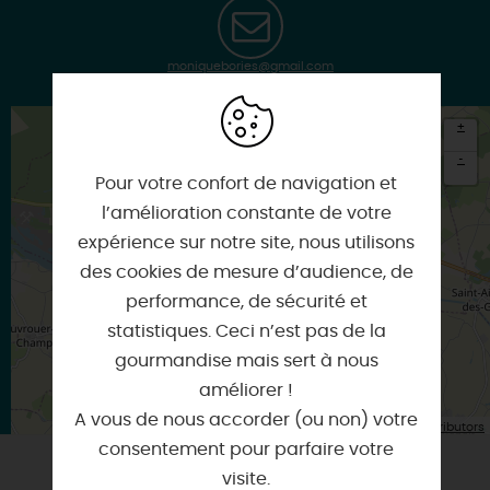
moniquebories@gmail.com
+
-
Pour votre confort de navigation et
×
l’amélioration constante de votre
Itinéraire vers
GERMIGNY-DES-PRES
expérience sur notre site, nous utilisons
des cookies de mesure d’audience, de
performance, de sécurité et
statistiques. Ceci n’est pas de la
gourmandise mais sert à nous
améliorer !
A vous de nous accorder (ou non) votre
| Map data ©
Leaflet
OpenStreetMap contributors
consentement pour parfaire votre
visite.