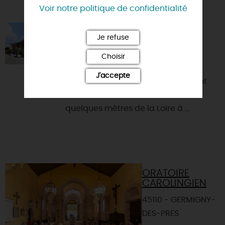
VOUS AIMEREZ AUSSI
Voir notre politique de confidentialité
GÎTE LES 5M
Je refuse
45730 - SAINT-BENOIT-SUR-LOIRE
Choisir
Venez vous ressourcer dans cet
J'accepte
ancien corps de ferme entièrement
rénové et remis à neuf. Situé à
quelques mètres de la Loire à ...
ORATOIRE
CAROLINGIEN
45110 - GERMIGNY-
DES-PRES