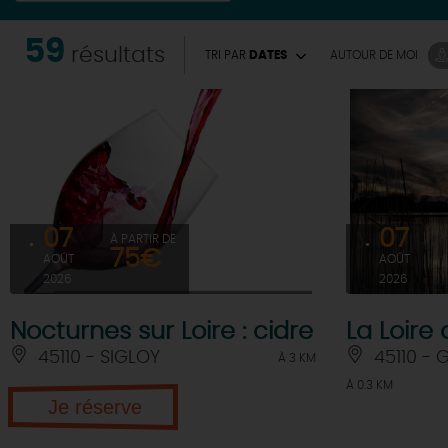
59
résultats
TRI PAR
DATES
AUTOUR
DE MOI
07
07
À PARTIR DE
75€
AOÛT
AOÛT
2026
2026
Nocturnes sur Loire : cidre
La Loire
45110 - SIGLOY
45110 - 
À 3 KM
À 0.3 KM
Je réserve