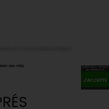
atoire © Comfute Steeve Harpon
MIGNY-DES-PRÉS
AddToAny (share)
est désactivé.
J'ACCEPTE
PRÉS