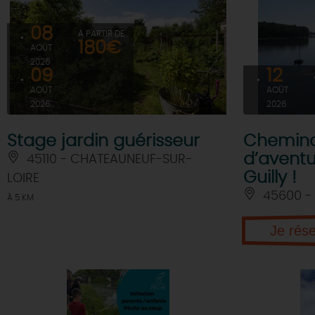
08
À PARTIR DE
180€
AOÛT
2026
09
12
AOÛT
AOÛT
2026
2026
Stage jardin guérisseur
Cheminad
d’aventu
45110 - CHATEAUNEUF-SUR-
Guilly !
LOIRE
45600 - 
À 5 KM
Je rés