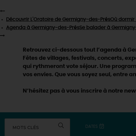
Découvrir
L'Oratoire de Germigny-des-Prés
Où dormir
Agenda
à Germigny-des-Prés
Se balader
à Germigny
Retrouvez ci-dessous tout l’agenda à Ge
Fêtes de villages, festivals, concerts, ex
qui rythmeront vote séjour. Une programm
vos envies. Que vous soyez seul, entre am
N’hésitez pas à vous inscrire à notre ne
DATES
MOTS CLÉS