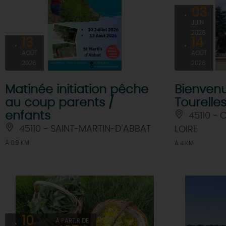
03
JUIN
2026
13
14
AOÛT
AOÛT
2026
2026
Matinée initiation pêche
Bienven
au coup parents /
Tourelle
enfants
45110 -
45110 - SAINT-MARTIN-D'ABBAT
LOIRE
À 0.9 KM
À 4 KM
10
À PARTIR DE