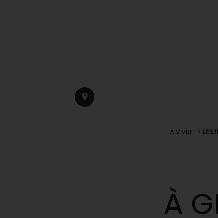
A VIVRE
LES 
À G