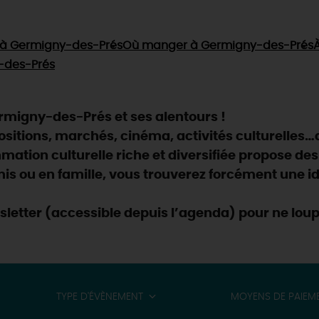
à Germigny-des-Prés
Où manger
à Germigny-des-Prés
À
-des-Prés
rmigny-des-Prés et ses alentours !
positions, marchés, cinéma, activités culturelles…
ation culturelle riche et diversifiée propose des
is ou en famille, vous trouverez forcément une id
wsletter (accessible depuis l’agenda) pour ne lou
TYPE D'ÉVÈNEMENT
MOYENS DE PAIEM