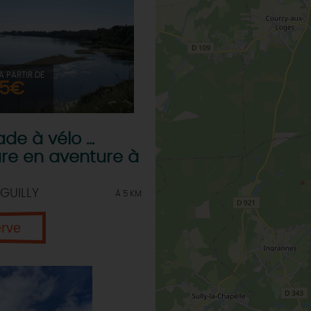
À PARTIR DE
5€
e à vélo ...
re en aventure à
GUILLY
À 5 KM
erve