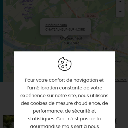
+
-
×
Itinéraire vers
CHATEAUNEUF-SUR-LOIRE
| Map data ©
Pour votre confort de navigation et
Leaflet
OpenStreetMap contributors
l’amélioration constante de votre
expérience sur notre site, nous utilisons
A TESTER ÉGALEMENT SUR PLACE OU À
des cookies de mesure d’audience, de
PROXIMITÉ
performance, de sécurité et
statistiques. Ceci n’est pas de la
JENNIFLEURS - SORTIE ET
ATELIERS PLANTES
gourmandise mais sert à nous