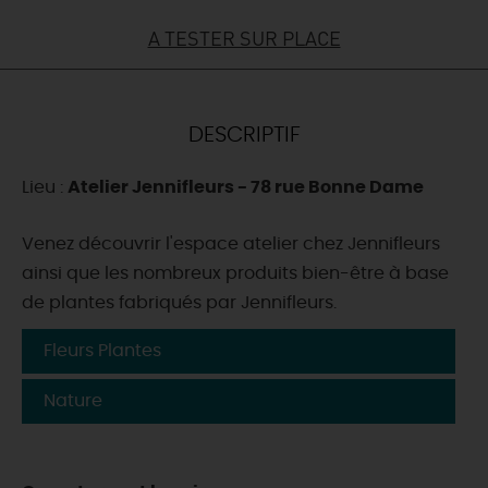
A TESTER SUR PLACE
DEMAIN
CE WEEK-END
DESCRIPTIF
Lieu :
Atelier Jennifleurs - 78 rue Bonne Dame
CETTE SEMAINE
Venez découvrir l'espace atelier chez Jennifleurs
ainsi que les nombreux produits bien-être à base
TOUT L'AGENDA
de plantes fabriqués par Jennifleurs.
Fleurs Plantes
Nature