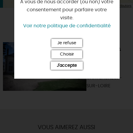
A vous de nous accorder (ou non) votre
| Map data ©
Leaflet
OpenStreetMap contributors
consentement pour parfaire votre
visite.
A TESTER ÉGALEMENT SUR PLACE OU À
Voir notre politique de confidentialité
PROXIMITÉ
Je refuse
MUSÉE DE LA
MARINE DE
Choisir
LOIRE
J'accepte
45110 -
CHATEAUNEUF-
SUR-LOIRE
VOUS AIMEREZ AUSSI