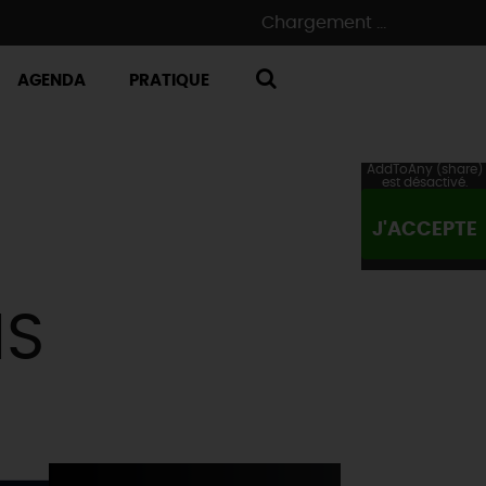
Chargement ...
AGENDA
PRATIQUE
RECHERCHE
AddToAny (share)
est désactivé.
J'ACCEPTE
IS