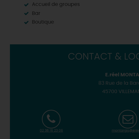
Accueil de groupes
Bar
Boutique
CONTACT & LOC
E.réel MONT
83 Rue de la Ba
45700 VILLEM
02 38 16 23 06
montargis@ereel