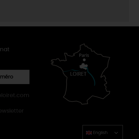
gnat
numéro
loiret.com
newsletter
English