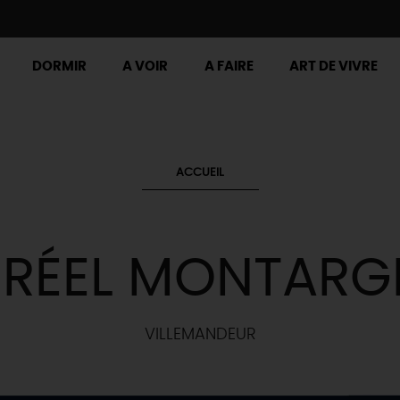
DORMIR
A VOIR
A FAIRE
ART DE VIVRE
ACCUEIL
.RÉEL MONTARG
VILLEMANDEUR