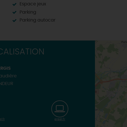
Espace jeux
Parking
Parking autocar
ALISATION
ARGIS
raudière
ANDEUR
.fr
ereel.fr