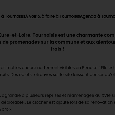
à Tournoisis
À voir & à faire
à Tournoisis
Agenda
à Tourno
’Eure-et-Loire, Tournoisis est une charmante com
tés de promenades sur la commune et aux alentours
frais !
res mottes encore nettement visibles en Beauce ! Elle est
its. Des objets retrouvés sur le site laissent penser qu’e
le, agrandie à plusieurs reprises et réaménagée au XVIe 
t déplorable… Le clocher est ajouté lors de sa rénovation 
 croix.