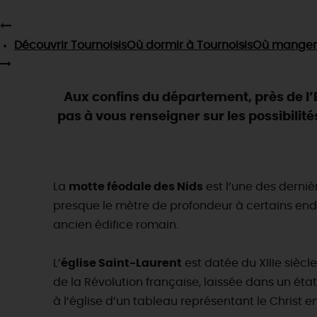
Découvrir
Tournoisis
Où dormir
à Tournoisis
Où manger
Aux confins du département, près de l
pas à vous renseigner sur les possibili
La
motte féodale des Nids
est l’une des derniè
presque le mètre de profondeur à certains endro
ancien édifice romain.
L’
église Saint-Laurent
est datée du XIIIe sièc
de la Révolution française, laissée dans un éta
à l’église d’un tableau représentant le Christ en