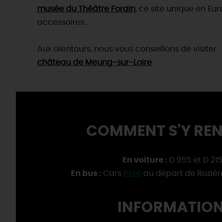
musée du Théâtre Forain
, ce site unique en E
accessoires...
Aux alentours, nous vous conseillons de visiter :
château de Meung-sur-Loire
.
COMMENT S'Y REN
En voiture :
D 955 et D 21
En bus :
Cars
REMI
au départ de Roziè
INFORMATION