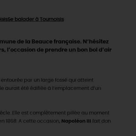
isis
Se balader
à Tournoisis
mune de la Beauce française. N’hésitez
, l’occasion de prendre un bon bol d’air
 entourée par un large fossé qui atteint
lle aurait été édifiée à l’emplacement d’un
siècle. Elle est complètement pillée au moment
en 1868. A cette occasion,
Napoléon III
fait don