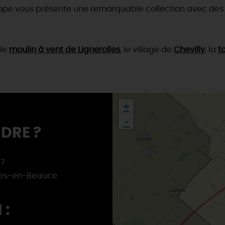
urope vous présente une remarquable collection avec de
 le
moulin à vent de Lignerolles
, le village de
Chevilly
, la
t
+
-
DRE ?
57
res-en-Beauce
 :