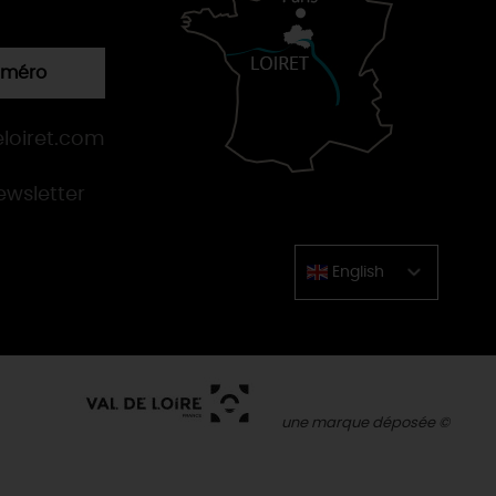
numéro
loiret.com
newsletter
English
Chinese
une marque déposée ©