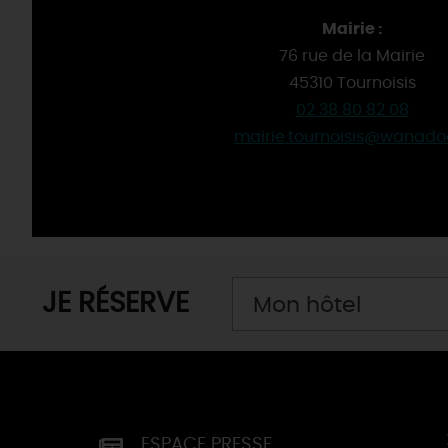
Mairie :
76 rue de la Mairie
45310 Tournoisis
02 38 80 82 08
mairie.tournoisis@wanadoo
JE RÉSERVE
Mon hôtel
ESPACE PRESSE