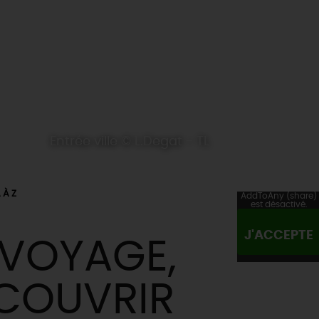
Entrée ville © L.Degat - TL
 À Z
AddToAny (share)
est désactivé.
J'ACCEPTE
 VOYAGE,
ÉCOUVRIR