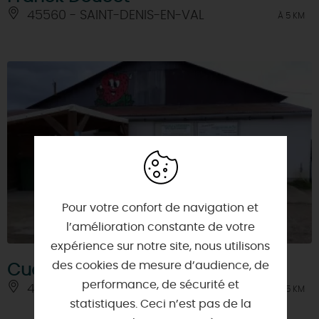
45560 - SAINT-DENIS-EN-VAL
À 5 KM
Pour votre confort de navigation et
l’amélioration constante de votre
expérience sur notre site, nous utilisons
des cookies de mesure d’audience, de
Cueillette La Bernardière
performance, de sécurité et
45590 - SAINT-CYR-EN-VAL
À 5 KM
statistiques. Ceci n’est pas de la