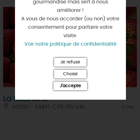
gourmandise mais sert à nous
améliorer !
A vous de nous accorder (ou non) votre
consentement pour parfaire votre
visite.
Voir notre politique de confidentialité
Je refuse
Choisir
J'accepte
La Racinerie
45590 - SAINT-CYR-EN-VAL
À 5 KM