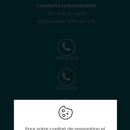
Cueillette La Bernardière
447 Rue de Ligny
45590 SAINT-CYR-EN-VAL
02 38 76 24 20
06 52 81 44 43
info@cueillettelabernardiere.fr
Pour votre confort de navigation et