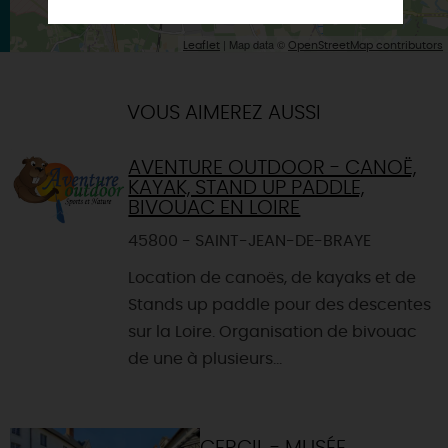
| Map data ©
Leaflet
OpenStreetMap contributors
VOUS AIMEREZ AUSSI
AVENTURE OUTDOOR - CANOË,
KAYAK, STAND UP PADDLE,
BIVOUAC EN LOIRE
45800 - SAINT-JEAN-DE-BRAYE
Location de canoës, de kayaks et de
Stands up paddle pour des descentes
sur la Loire. Organisation de bivouac
de une à plusieurs...