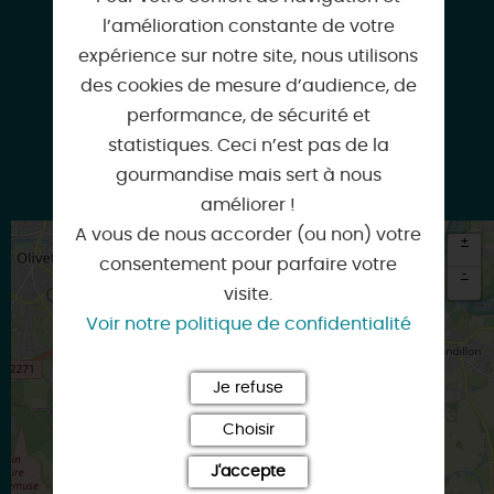
l’amélioration constante de votre
expérience sur notre site, nous utilisons
www.cueillettelabernardiere.fr
des cookies de mesure d’audience, de
performance, de sécurité et
statistiques. Ceci n’est pas de la
gourmandise mais sert à nous
Facebook
améliorer !
A vous de nous accorder (ou non) votre
+
consentement pour parfaire votre
-
visite.
×
Voir notre politique de confidentialité
Itinéraire vers
SAINT-CYR-EN-VAL
Je refuse
Choisir
J'accepte