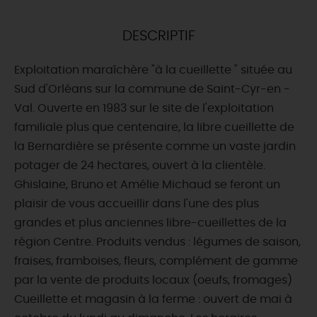
DEMAIN
DESCRIPTIF
Exploitation maraîchère "à la cueillette " située au
CE WEEK-END
Sud d'Orléans sur la commune de Saint-Cyr-en -
Val. Ouverte en 1983 sur le site de l'exploitation
familiale plus que centenaire, la libre cueillette de
CETTE SEMAINE
la Bernardière se présente comme un vaste jardin
potager de 24 hectares, ouvert à la clientèle.
Ghislaine, Bruno et Amélie Michaud se feront un
TOUT L'AGENDA
plaisir de vous accueillir dans l'une des plus
grandes et plus anciennes libre-cueillettes de la
région Centre. Produits vendus : légumes de saison,
fraises, framboises, fleurs, complément de gamme
par la vente de produits locaux (oeufs, fromages)
Cueillette et magasin à la ferme : ouvert de mai à