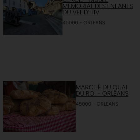
CERCIL - MUSÉE
MÉMORIAL DES ENFANTS
DU VEL D’HIV
45000 - ORLEANS
MARCHÉ DU QUAI
DU ROI - ORLÉANS
45000 - ORLEANS