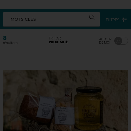
DEMAIN
MOTS CLÉS
FILTRES
CE WEEK-END
8
TRI PAR
AUTOUR
PROXIMITÉ
DE MOI
résultats
CETTE SEMAINE
TOUT L'AGENDA