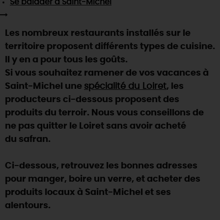
Se balader
à Saint-Michel
SE REPÉRER,
SE DÉPLACER
Visites
gourmandes
et
créatives
Des vacances auprès des animaux 🐎
Vins et
vignobles
TOUTES LES ACTIVITÉS
INFOS &
SERVICES
(re)Découvrir les coulisses de la Faïencerie de
Les nombreux restaurants installés sur le
Chic,
une aire de pique-nique
Gien !
territoire proposent différents types de cuisine.
Par ici les
guinguettes
RÉSERVER
MAINTENANT
Expérimenter
les parcours Baludik
🕵️
Il y en a pour tous les goûts.
Que rapporter du Loiret ?
Si vous souhaitez ramener de vos vacances à
La Route des
Métiers d'Art
Une saison de festivals 🎉
Saint-Michel une
spécialité du Loiret
, les
TOUT L'ART DE VIVRE
producteurs ci-dessous proposent des
Rendez-vous de la nature en 2026
produits du terroir. Nous vous conseillons de
Des sorties en famille dans le Loiret !
ne pas quitter le Loiret sans avoir acheté
Programme des animations "Loiret au fil de l'eau"
du safran.
2026
Où sortir ?
Ci-dessous, retrouvez les bonnes adresses
pour manger, boire un verre, et acheter des
produits locaux à Saint-Michel et ses
AUJOURD'HUI
alentours.