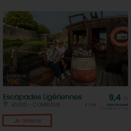
À PARTIR DE
19€
Escapades Ligériennes
9,4
/10
45800 - COMBLEUX
À 2 KM
Note FairGuest
calculée sur 37 avis
Je réserve