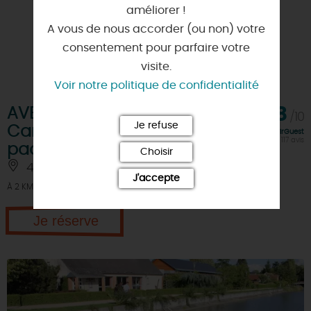
améliorer !
A vous de nous accorder (ou non) votre
consentement pour parfaire votre
visite.
Voir notre politique de confidentialité
AVENTURE OUTDOOR -
9,8
/10
Je refuse
Canoë, Kayak, Stand up
Note FairGuest
calculée sur 117 avis
paddle, Bivouac en Loire
Choisir
45800 - SAINT-JEAN-DE-BRAYE
J'accepte
À 2 KM
Je réserve