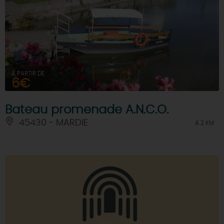
À PARTIR DE
6€
Bateau promenade A.N.C.O.
45430 - MARDIE
À 2 KM