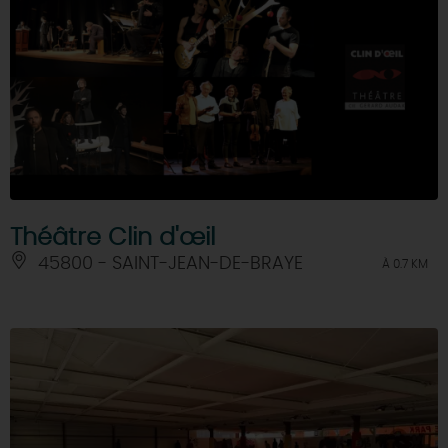
Théâtre Clin d'œil
45800 - SAINT-JEAN-DE-BRAYE
À 0.7 KM