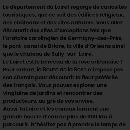
Le département du Loiret regorge de curiosités
DEMAIN
touristiques, que ce soit des édifices religieux,
des châteaux et des sites naturels. Vous allez
découvrir des sites d’exceptions tels que
CE WEEK-END
l’oratoire carolingien de Germigny-des-Prés,
le pont-canal de Briare, la ville d’Orléans ainsi
CETTE SEMAINE
que le château de Sully-sur-Loire.
Le Loiret est le berceau de la rose orléanaise !
Pour autant,
la Route de la Rose
n’impose pas
TOUT L'AGENDA
son chemin pour découvrir la fleur préférée
des français. Vous pouvez explorer une
vingtaine de jardins et rencontrer des
producteurs, au gré de vos envies.
Aussi, la Loire et les canaux forment une
grande boucle d’eau de plus de 300 km à
parcourir. N’hésitez pas à prendre le temps de