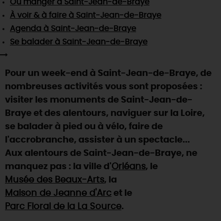
Où manger
à Saint-Jean-de-Braye
SE REPÉRER,
SE DÉPLACER
Visites
gourmandes
et
créatives
Des vacances auprès des animaux 🐎
À voir & à faire
à Saint-Jean-de-Braye
Vins et
vignobles
TOUTES LES ACTIVITÉS
INFOS &
SERVICES
Agenda
à Saint-Jean-de-Braye
(re)Découvrir les coulisses de la Faïencerie de
Chic,
une aire de pique-nique
Gien !
Se balader
à Saint-Jean-de-Braye
Par ici les
guinguettes
RÉSERVER
MAINTENANT
Expérimenter
les parcours Baludik
🕵️
Que rapporter du Loiret ?
Pour un week-end à Saint-Jean-de-Braye, de
La Route des
Métiers d'Art
Une saison de festivals 🎉
nombreuses activités vous sont proposées :
TOUT L'ART DE VIVRE
visiter les monuments de Saint-Jean-de-
Rendez-vous de la nature en 2026
Braye et des alentours, naviguer sur la Loire,
Des sorties en famille dans le Loiret !
se balader à pied ou à vélo, faire de
Programme des animations "Loiret au fil de l'eau"
l'accrobranche, assister à un spectacle...
2026
Aux alentours de Saint-Jean-de-Braye, ne
Où sortir ?
manquez pas : la ville d'
Orléans
, le
Musée des Beaux-Arts
, la
Maison de Jeanne d'Arc
et le
AUJOURD'HUI
Parc Floral de la La Source
.