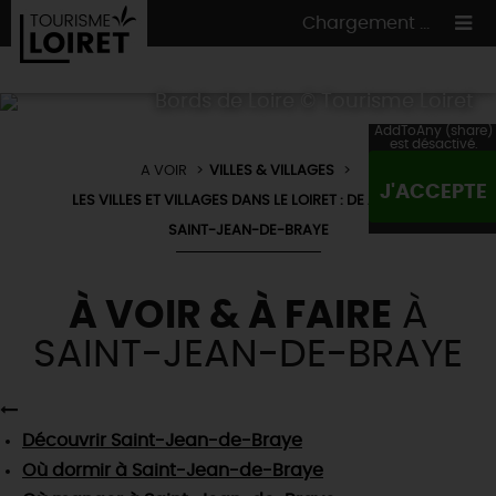
Chargement ...
Bords de Loire © Tourisme Loiret
AddToAny (share)
est désactivé.
A VOIR
VILLES & VILLAGES
ON A TESTÉ
POUR VOUS
J'ACCEPTE
LES VILLES ET VILLAGES DANS LE LOIRET : DE À À Z
HÉBERGEMENTS
VOS
ENVIES
SAINT-JEAN-DE-BRAYE
CULTURE
HÉBERGEMENTS
LES INCONTOURNABLES
MADE IN LOIRET
INSOLITES
À VOIR & À FAIRE
À
EN MODE
CIRCUITS
& BALADES
NATURE
SAINT-JEAN-DE-BRAYE
RÉSERVER
MAINTENANT
Où manger
TOUS À
L'EAU !
VILLES & VILLAGES
Maîtres
restaurateurs
A NE PAS
RATER
EN MODE
NATURE
& AVENTURE
Nos
marchés
Téléchargez le Guide de l'été 2026 🤽🌞
Découvrir
Saint-Jean-de-Braye
TOUTES LES VISITES
Artistes et Artisans d'Art
TOURISME &
HANDICAP
Où dormir
à Saint-Jean-de-Braye
...ET
AUSSI
Avis de fraicheur ici pour éviter la chaleur 🥵
Nos
spécialités du terroir
et
producteurs