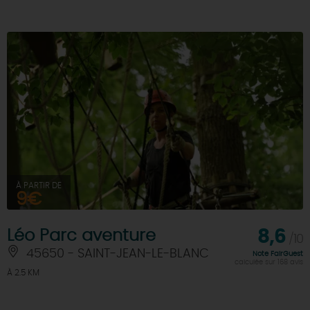
À PARTIR DE
9€
Léo Parc aventure
8,6
/10
45650 - SAINT-JEAN-LE-BLANC
Note FairGuest
calculée sur 168 avis
À 2.5 KM