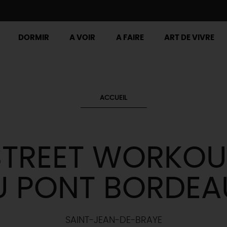
DORMIR
A VOIR
A FAIRE
ART DE VIVRE
ACCUEIL
STREET WORKOU
U PONT BORDEA
SAINT-JEAN-DE-BRAYE