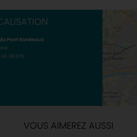
RÉSERVER
Où sortir ?
INSOLITES
MAINTENAN
TOUTES LES VISITES
ALISATION
TOUTES LES ACTIVITÉS
 du Pont Bordeaux
nne
-DE-BRAYE
VOUS AIMEREZ AUSSI