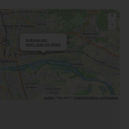
Sacré patrimoine religieux
T
L'oratoire carolingien de Germigny-
+
des-Prés
-
Le Loiret, un département fleuri
×
Itinéraire vers
SAINT-JEAN-DE-BRAYE
| Map data ©
Leaflet
OpenStreetMap contributors