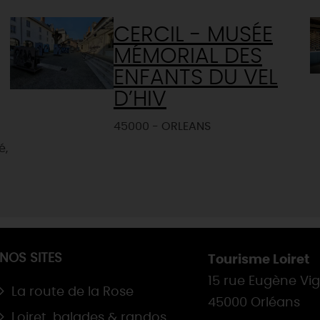
CERCIL - MUSÉE
MÉMORIAL DES
ENFANTS DU VEL
D’HIV
45000 - ORLEANS
é,
NOS SITES
Tourisme Loiret
15 rue Eugène Vi
La route de la Rose
45000 Orléans
Loiret, balades & randos