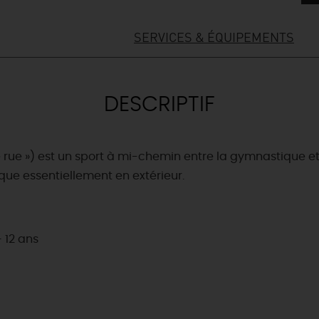
SERVICES & ÉQUIPEMENTS
DESCRIPTIF
e rue ») est un sport à mi-chemin entre la gymnastique e
tique essentiellement en extérieur.
+ 12 ans
& BALADES
TOUS À
L'EAU !