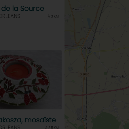
f de la Source
 ORLEANS
À 3 KM
akosza, mosaïste
 ORLEANS
À 3.5 KM