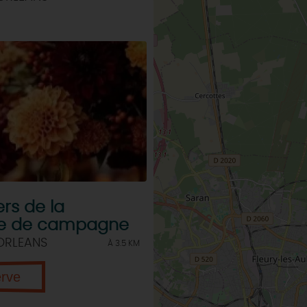
ers de la
e de campagne
ORLEANS
À 3.5 KM
erve