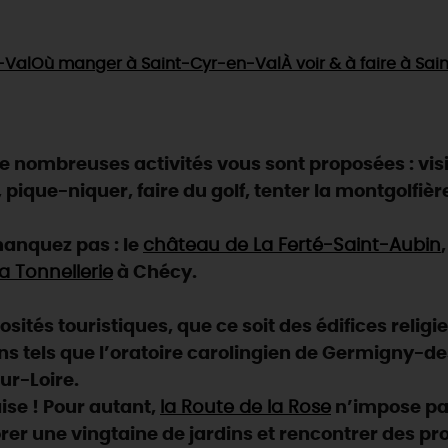
-Val
Où manger
à Saint-Cyr-en-Val
À voir & à faire
à Sai
 nombreuses activités vous sont proposées : visi
, pique-niquer, faire du golf, tenter la montgolfiè
anquez pas : le
château de La Ferté-Saint-Aubin
,
a Tonnellerie
à Chécy.
ités touristiques, que ce soit des édifices religi
ns tels que l’oratoire carolingien de Germigny-des-
ur-Loire.
aise ! Pour autant,
la Route de la Rose
n’impose pas
rer une vingtaine de jardins et rencontrer des pr