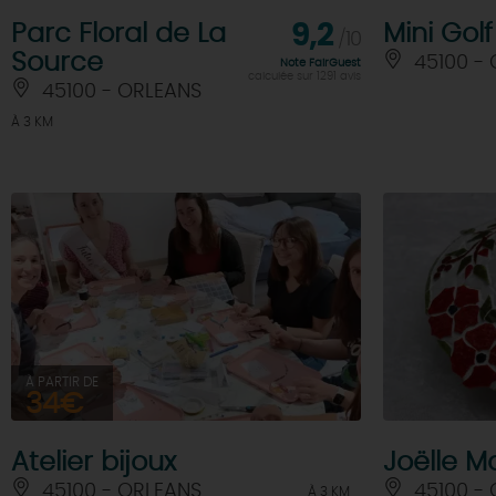
Parc Floral de La
9,2
Mini Gol
/10
Source
45100 -
Note FairGuest
calculée sur 1291 avis
45100 - ORLEANS
À 3 KM
À PARTIR DE
34€
Atelier bijoux
Joëlle M
45100 - ORLEANS
45100 -
À 3 KM