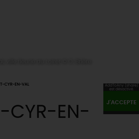
, ville fleurie du Loiret © O. Brière
NT-CYR-EN-VAL
AddToAny (share)
est désactivé.
J'ACCEPTE
T-CYR-EN-