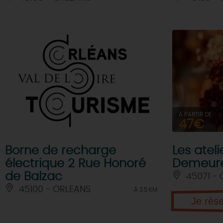
À PARTIR DE
47€
Borne de recharge
Les ateli
électrique 2 Rue Honoré
Demeur
de Balzac
45071 - 
45100 - ORLEANS
À 3.5 KM
Je rés