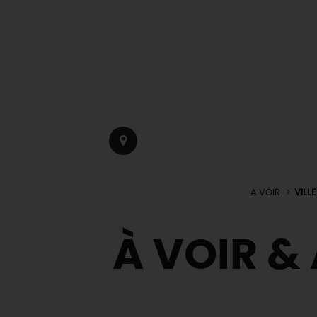
A VOIR
VILL
À VOIR & 