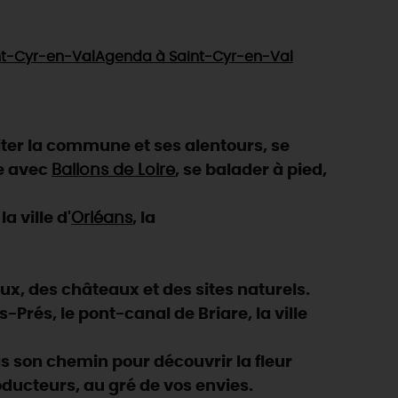
nt-Cyr-en-Val
Agenda
à Saint-Cyr-en-Val
ter la commune et ses alentours, se
re avec
Ballons de Loire
, se balader à pied,
 la ville d'
Orléans
, la
eux, des châteaux et des sites naturels.
Prés, le pont-canal de Briare, la ville
 son chemin pour découvrir la fleur
oducteurs, au gré de vos envies.