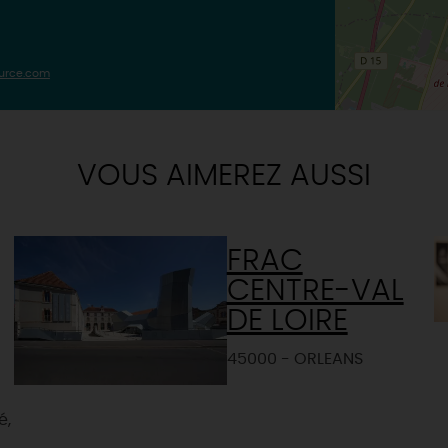
ource.com
VOUS AIMEREZ AUSSI
FRAC
CENTRE-VAL
DE LOIRE
45000 - ORLEANS
é,