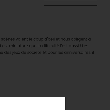
s scènes valent le coup d'oeil et nous obligent à
est miniature que la difficulté l'est aussi ! Les
 des jeux de société. Et pour les anniversaires, il
ES INCONTOURNABLES
ADE IN LOIRET
cines
AUJOURD'HUI
Les musées d'Orléans et du Loiret
 s'amuser cet été
INFOS &
SERVICES