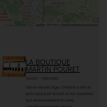
| Map data ©
Leaflet
OpenStreetMap contributors
LA BOUTIQUE
MARTIN POURET
45000 - ORLEANS
Dès le Moyen Âge, Orléans a été le
principal port fluvial où les bateliers
qui descendaient la Loire,
s'arrêtaient avant de livr...