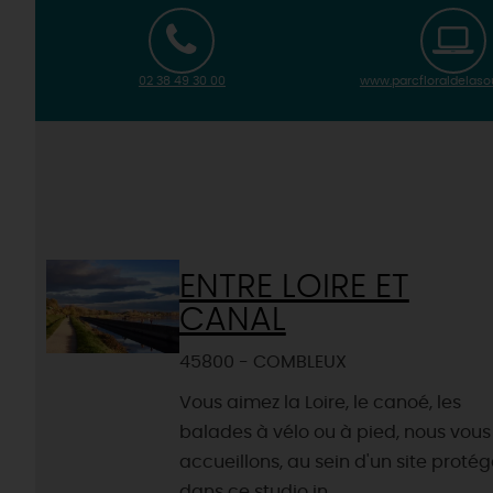
02 38 49 30 00
www.parcfloraldelas
ENTRE LOIRE ET
CANAL
45800 - COMBLEUX
Vous aimez la Loire, le canoé, les
balades à vélo ou à pied, nous vous
accueillons, au sein d'un site protég
dans ce studio in...