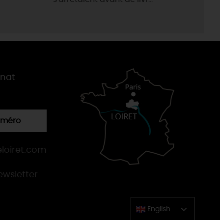
gnat
numéro
loiret.com
newsletter
English