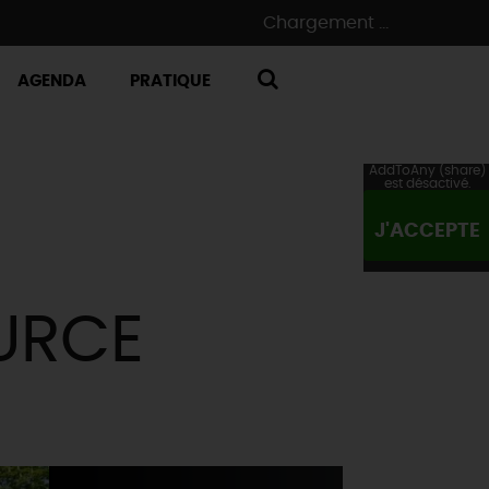
Chargement ...
AGENDA
PRATIQUE
RECHERCHE
AddToAny (share)
est désactivé.
J'ACCEPTE
OURCE