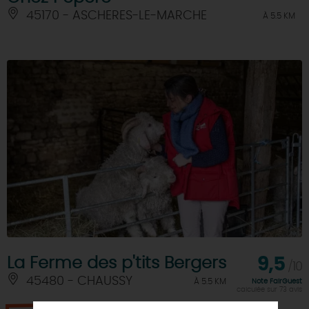
45170 - ASCHERES-LE-MARCHE
À 5.5 KM
La Ferme des p'tits Bergers
9,5
/10
45480 - CHAUSSY
À 5.5 KM
Note FairGuest
calculée sur 73 avis