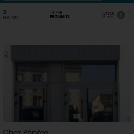
DEMAIN
3
TRI PAR
AUTOUR
PROXIMITÉ
DE MOI
résultats
CE WEEK-END
CETTE SEMAINE
TOUT L'AGENDA
Chez Pépère