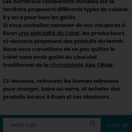
Les nombreux restaurants installés sur le
SE REPÉRER,
SE DÉPLACER
Visites
gourmandes
et
créatives
Des vacances auprès des animaux 🐎
territoire proposent différents types de cuisine.
Vins et
vignobles
TOUTES LES ACTIVITÉS
INFOS &
SERVICES
Il y en a pour tous les goûts.
(re)Découvrir les coulisses de la Faïencerie de
Chic,
une aire de pique-nique
Gien !
Si vous souhaitez ramener de vos vacances à
Par ici les
guinguettes
RÉSERVER
MAINTENANT
Ruan
une spécialité du Loiret
, les producteurs
Expérimenter
les parcours Baludik
🕵️
Que rapporter du Loiret ?
ci-dessous proposent des produits du terroir.
La Route des
Métiers d'Art
Une saison de festivals 🎉
Nous vous conseillons de ne pas quitter le
Loiret sans avoir goûté du chocolat
TOUT L'ART DE VIVRE
Rendez-vous de la nature en 2026
traditionnel de la
chocolaterie Alex Olivier
.
Des sorties en famille dans le Loiret !
Ci-dessous, retrouvez les bonnes adresses
Programme des animations "Loiret au fil de l'eau"
2026
pour manger, boire un verre, et acheter des
produits locaux à Ruan et ses alentours.
Où sortir ?
AUJOURD'HUI
MOTS CLÉS
FILTRES