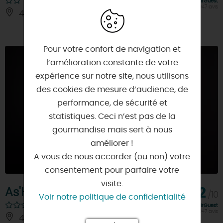
Note FairGuest
calculée sur 947 avis
45410 - ARTENAY
À 6 KM
Pour votre confort de navigation et
l’amélioration constante de votre
expérience sur notre site, nous utilisons
des cookies de mesure d’audience, de
performance, de sécurité et
statistiques. Ceci n’est pas de la
gourmandise mais sert à nous
améliorer !
A vous de nous accorder (ou non) votre
consentement pour parfaire votre
visite.
As'Hôtel
7,2
/10
Voir notre politique de confidentialité
Note FairGuest
calculée sur 947 avis
45410 - ARTENAY
À 6 KM