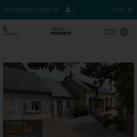
DATES ARRIVÉE / DÉPART
2
FILTRES
DEMAIN
5
TRI PAR
AUTOUR
CE WEEK-END
PROXIMITÉ
DE MOI
résultats
CETTE SEMAINE
TOUT L'AGENDA
À PARTIR DE
457,8€
SEMAINE (MEUBLÉ)