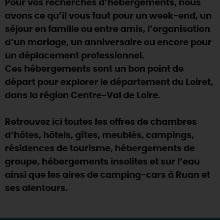
Pour vos recherches d’hébergements, nous
SE REPÉRER,
SE DÉPLACER
Visites
gourmandes
et
créatives
Des vacances auprès des animaux 🐎
avons ce qu’il vous faut pour un week-end, un
Vins et
vignobles
TOUTES LES ACTIVITÉS
INFOS &
SERVICES
séjour en famille ou entre amis, l’organisation
(re)Découvrir les coulisses de la Faïencerie de
Chic,
une aire de pique-nique
Gien !
d’un mariage, un anniversaire ou encore pour
Par ici les
guinguettes
RÉSERVER
MAINTENANT
un déplacement professionnel.
Expérimenter
les parcours Baludik
🕵️
Que rapporter du Loiret ?
Ces hébergements sont un bon point de
La Route des
Métiers d'Art
Une saison de festivals 🎉
départ pour explorer le département du Loiret,
dans la région Centre-Val de Loire.
TOUT L'ART DE VIVRE
Rendez-vous de la nature en 2026
Des sorties en famille dans le Loiret !
Retrouvez ici toutes les offres de chambres
d’hôtes, hôtels, gîtes, meublés, campings,
Programme des animations "Loiret au fil de l'eau"
2026
résidences de tourisme, hébergements de
groupe, hébergements insolites et sur l’eau
Où sortir ?
ainsi que les aires de camping-cars à Ruan et
ses alentours.
AUJOURD'HUI