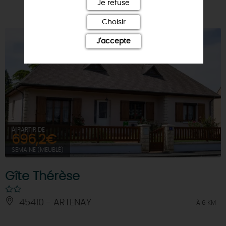
Je refuse
Choisir
J'accepte
À PARTIR DE
696,2€
SEMAINE (MEUBLÉ)
Gîte Thérèse
45410 - ARTENAY
À 6 KM