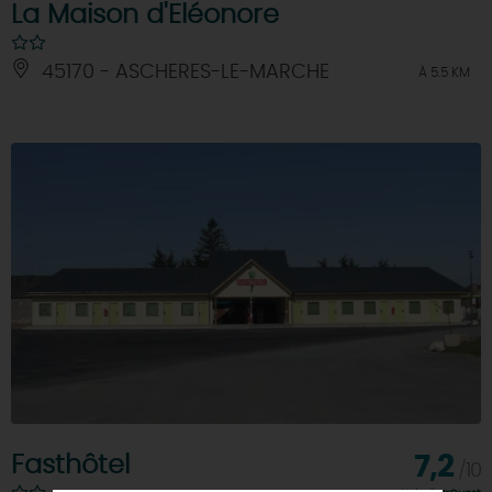
La Maison d'Eléonore
45170 - ASCHERES-LE-MARCHE
À 5.5 KM
Fasthôtel
7,2
/10