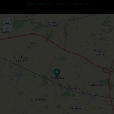
www.tourisme-ferrieres-loiret.fr
+
-