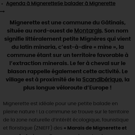
SE REPÉRER,
SE DÉPLACER
Agenda
à Mignerette
Se balader
à Mignerette
Visites
gourmandes
et
créatives
Des vacances auprès des animaux 🐎
Vins et
vignobles
TOUTES LES ACTIVITÉS
INFOS &
SERVICES
(re)Découvrir les coulisses de la Faïencerie de
Chic,
une aire de pique-nique
Mignerette est une commune du Gâtinais,
Gien !
Par ici les
guinguettes
située au nord-ouest de
Montargis
. Son nom
RÉSERVER
MAINTENANT
Expérimenter
les parcours Baludik
🕵️
Que rapporter du Loiret ?
signifie littéralement petite Mignères qui vient
La Route des
Métiers d'Art
du latin minaria, c’est-à-dire « mine », la
Une saison de festivals 🎉
commune étant sur un territoire favorable à
TOUT L'ART DE VIVRE
Rendez-vous de la nature en 2026
l’extraction minerais. Le fer à cheval sur le
blason rappelle également cette activité. Le
Des sorties en famille dans le Loiret !
village est à proximité de la
Scandibérique
, la
Programme des animations "Loiret au fil de l'eau"
plus longue véloroute d’Europe !
2026
Où sortir ?
Mignerette est idéale pour une petite balade en
pleine nature ! La commune se trouve sur le territoire
de la zone naturelle d’intérêt écologique, faunistique
AUJOURD'HUI
et floristique (ZNIEFF) des
« Marais de Mignerette et