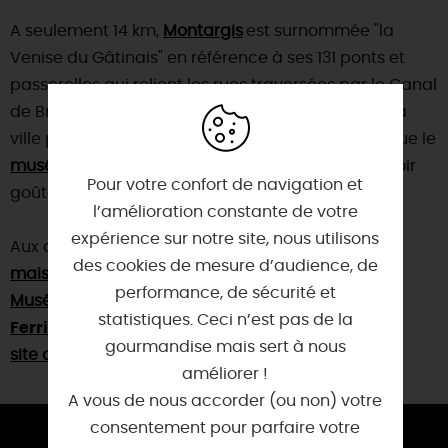
A seulement 14 km,
Montargis
est surnommée "la
Venise du Gâtinais" en référence à ses 131 ponts et
passerelles qui relient les rues traversées par le Canal
de Briare, le Loing et le Canal d’Orléans. De plus, la
ville possède un grand nombre de musées, tels que le
musée Girodet
. Ne quittez pas Montargis sans avoir
Pour votre confort de navigation et
goûté sa spécialité : la
prasline de Montargis
!
l’amélioration constante de votre
expérience sur notre site, nous utilisons
Aux alentours, nous vous conseillons de visiter : la
des cookies de mesure d’audience, de
maison de la Nature et de l'Eau
, le
performance, de sécurité et
Musée à remonter le temps
, le village de
statistiques. Ceci n’est pas de la
Ferrières-en-Gâtinais
et le
gourmandise mais sert à nous
site archéologique Aquae Segetae
.
améliorer !
A vous de nous accorder (ou non) votre
consentement pour parfaire votre