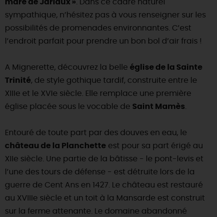
mare de Jariaux »
. Dans ce cadre naturel
sympathique, n’hésitez pas à vous renseigner sur les
DEMAIN
possibilités de promenades environnantes. C’est
l’endroit parfait pour prendre un bon bol d’air frais !
CE WEEK-END
A Mignerette, découvrez la belle
église de la Sainte
Trinité
, de style gothique tardif, construite entre le
CETTE SEMAINE
XIIIe et le XVIe siècle. Elle remplace une première
église placée sous le vocable de
Saint Mamès
.
TOUT L'AGENDA
Entouré de toute part par des douves en eau, le
château de la Planchette
est pour sa part érigé au
XIIe siècle. Une partie de la bâtisse - le pont-levis et
l’une des tours de défense - est détruite lors de la
guerre de Cent Ans en 1427. Le château est restauré
au XVIIIe siècle et un toit à la Mansarde est construit
sur la ferme attenante. Le domaine abandonné