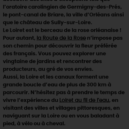
l’oratoire carolingien de Germigny-des-Prés,
DEMAIN
le pont-canal de Briare, la ville d’Orléans ainsi
que le château de Sully-sur-Loire.
Le Loiret est le berceau de la rose orléanaise !
CE WEEK-END
Pour autant,
la Route de la Rose
n’impose pas
son chemin pour découvrir la fleur préférée
CETTE SEMAINE
des français. Vous pouvez explorer une
vingtaine de jardins et rencontrer des
producteurs, au gré de vos envies.
TOUT L'AGENDA
Aussi, la Loire et les canaux forment une
grande boucle d’eau de plus de 300 km à
parcourir. N’hésitez pas à prendre le temps de
vivre l’expérience du
Loiret au fil de l’eau
, en
visitant des villes et villages pittoresques, en
naviguant sur la Loire ou en vous baladant à
pied, à vélo ou à cheval.