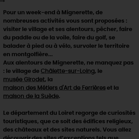
SE REPÉRER,
SE DÉPLACER
Visites
gourmandes
et
créatives
Des vacances auprès des animaux 🐎
Pour un week-end à Mignerette, de
Vins et
vignobles
TOUTES LES ACTIVITÉS
INFOS &
SERVICES
(re)Découvrir les coulisses de la Faïencerie de
nombreuses activités vous sont proposées :
Chic,
une aire de pique-nique
Gien !
visiter le village et ses alentours, pêcher, faire
Par ici les
guinguettes
RÉSERVER
MAINTENANT
Expérimenter
les parcours Baludik
🕵️
du paddle ou de la voile, faire du golf, se
Que rapporter du Loiret ?
balader à pied ou à vélo, survoler le territoire
La Route des
Métiers d'Art
Une saison de festivals 🎉
en montgolfière...
TOUT L'ART DE VIVRE
Aux alentours de Mignerette, ne manquez pas
Rendez-vous de la nature en 2026
: le village de
Châlette-sur-Loing
, le
Des sorties en famille dans le Loiret !
musée Girodet
, la
Programme des animations "Loiret au fil de l'eau"
maison des Métiers d'Art de Ferrières
et la
2026
maison de la Suède
.
Où sortir ?
Le département du Loiret regorge de curiosités
touristiques, que ce soit des édifices religieux,
AUJOURD'HUI
des châteaux et des sites naturels. Vous allez
découvrir des sites d’exceptions tels que