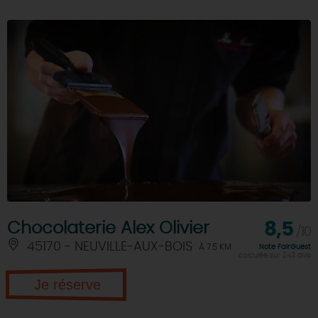
Chocolaterie Alex Olivier
8,5
/10
45170 - NEUVILLE-AUX-BOIS
À 7.5 KM
Note FairGuest
calculée sur 243 avis
Je réserve