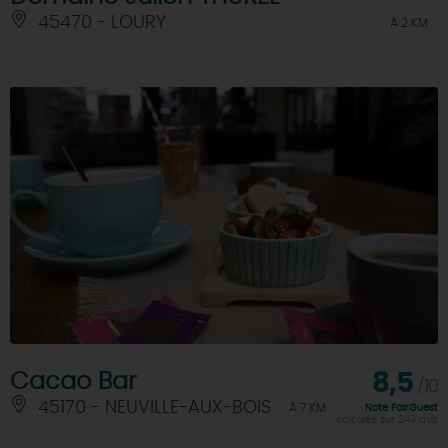
45470 - LOURY
À 2 KM
Cacao Bar
8,5
/10
45170 - NEUVILLE-AUX-BOIS
À 7 KM
Note FairGuest
calculée sur 243 avis