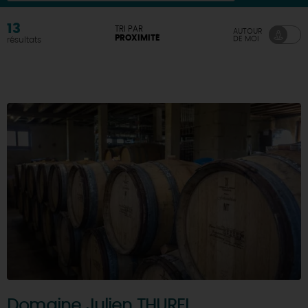
DEMAIN
13
TRI PAR
AUTOUR
PROXIMITÉ
DE MOI
résultats
CE WEEK-END
CETTE SEMAINE
TOUT L'AGENDA
Domaine Julien THUREL