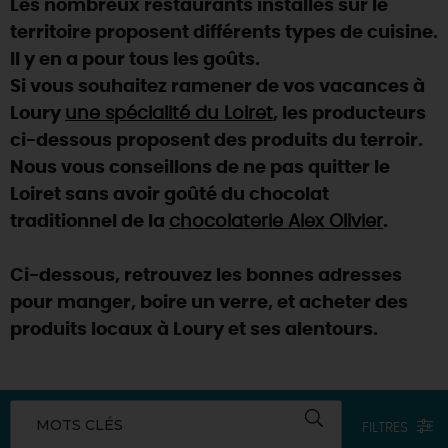
Les nombreux restaurants installés sur le
SE REPÉRER,
SE DÉPLACER
Visites
gourmandes
et
créatives
Des vacances auprès des animaux 🐎
territoire proposent différents types de cuisine.
Vins et
vignobles
TOUTES LES ACTIVITÉS
INFOS &
SERVICES
Il y en a pour tous les goûts.
(re)Découvrir les coulisses de la Faïencerie de
Chic,
une aire de pique-nique
Gien !
Si vous souhaitez ramener de vos vacances à
Par ici les
guinguettes
RÉSERVER
MAINTENANT
Loury
une spécialité du Loiret
, les producteurs
Expérimenter
les parcours Baludik
🕵️
Que rapporter du Loiret ?
ci-dessous proposent des produits du terroir.
La Route des
Métiers d'Art
Une saison de festivals 🎉
Nous vous conseillons de ne pas quitter le
Loiret sans avoir goûté du chocolat
TOUT L'ART DE VIVRE
Rendez-vous de la nature en 2026
traditionnel de la
chocolaterie Alex Olivier
.
Des sorties en famille dans le Loiret !
Ci-dessous, retrouvez les bonnes adresses
Programme des animations "Loiret au fil de l'eau"
2026
pour manger, boire un verre, et acheter des
produits locaux à Loury et ses alentours.
Où sortir ?
AUJOURD'HUI
MOTS CLÉS
FILTRES