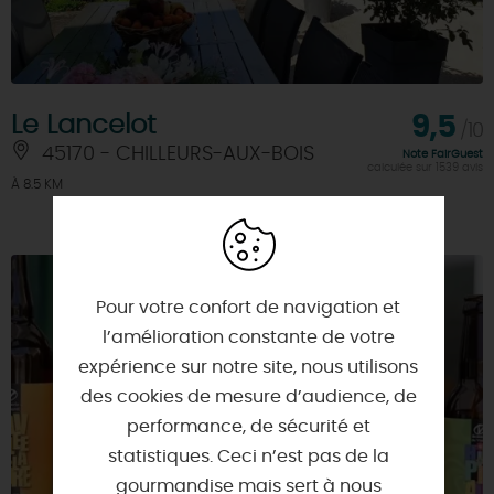
Le Lancelot
9,5
/10
45170 - CHILLEURS-AUX-BOIS
Note FairGuest
calculée sur 1539 avis
À 8.5 KM
Pour votre confort de navigation et
l’amélioration constante de votre
expérience sur notre site, nous utilisons
des cookies de mesure d’audience, de
performance, de sécurité et
statistiques. Ceci n’est pas de la
gourmandise mais sert à nous