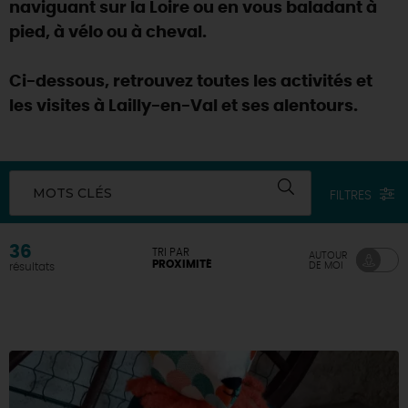
naviguant sur la Loire ou en vous baladant à
pied, à vélo ou à cheval.
Ci-dessous, retrouvez toutes les activités et
les visites à Lailly-en-Val et ses alentours.
MOTS CLÉS
FILTRES
36
TRI PAR
AUTOUR
PROXIMITÉ
DE MOI
résultats