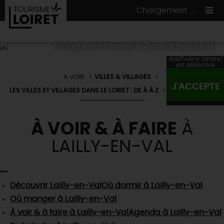
Chargement ...
Etang communal © Tourisme Loiret
AddToAny (share)
est désactivé.
A VOIR
VILLES & VILLAGES
ON A TESTÉ
POUR VOUS
J'ACCEPTE
LES VILLES ET VILLAGES DANS LE LOIRET : DE À À Z
LAILLY-EN-VAL
HÉBERGEMENTS
VOS
ENVIES
CULTURE
HÉBERGEMENTS
À VOIR & À FAIRE
À
LES INCONTOURNABLES
MADE IN LOIRET
INSOLITES
LAILLY-EN-VAL
EN MODE
CIRCUITS
& BALADES
NATURE
RÉSERVER
MAINTENANT
Où manger
TOUS À
L'EAU !
VILLES & VILLAGES
Maîtres
restaurateurs
A NE PAS
RATER
Découvrir
Lailly-en-Val
Où dormir
à Lailly-en-Val
EN MODE
NATURE
& AVENTURE
Nos
marchés
Téléchargez le Guide de l'été 2026 🤽🌞
Où manger
à Lailly-en-Val
TOUTES LES VISITES
Artistes et Artisans d'Art
TOURISME &
HANDICAP
À voir & à faire
à Lailly-en-Val
Agenda
à Lailly-en-Val
...ET
AUSSI
Avis de fraicheur ici pour éviter la chaleur 🥵
Nos
spécialités du terroir
et
producteurs