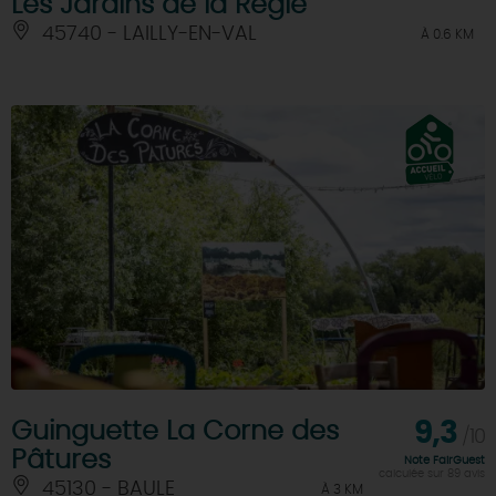
Les Jardins de la Régie
45740 - LAILLY-EN-VAL
À 0.6 KM
Guinguette La Corne des
9,3
/10
Pâtures
Note FairGuest
calculée sur 89 avis
45130 - BAULE
À 3 KM