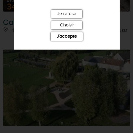
À PARTIR DE
345€
Je refuse
Castor & Bivouac
Choisir
45370 - DRY
À 3.5 KM
J'accepte