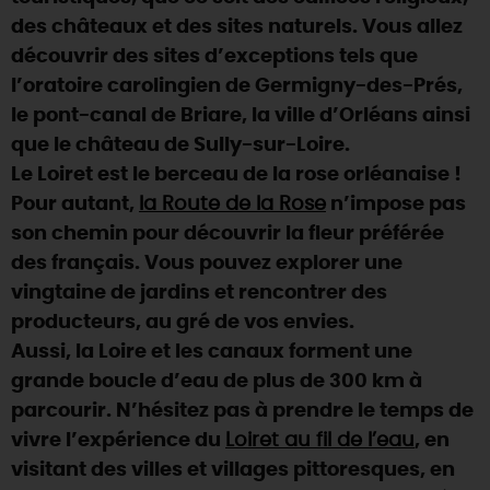
des châteaux et des sites naturels. Vous allez
DEMAIN
découvrir des sites d’exceptions tels que
l’oratoire carolingien de Germigny-des-Prés,
le pont-canal de Briare, la ville d’Orléans ainsi
CE WEEK-END
que le château de Sully-sur-Loire.
Le Loiret est le berceau de la rose orléanaise !
CETTE SEMAINE
Pour autant,
la Route de la Rose
n’impose pas
son chemin pour découvrir la fleur préférée
des français. Vous pouvez explorer une
TOUT L'AGENDA
vingtaine de jardins et rencontrer des
producteurs, au gré de vos envies.
Aussi, la Loire et les canaux forment une
grande boucle d’eau de plus de 300 km à
parcourir. N’hésitez pas à prendre le temps de
vivre l’expérience du
Loiret au fil de l’eau
, en
visitant des villes et villages pittoresques, en