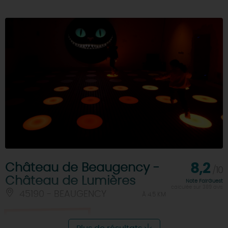
Château de Beaugency -
8,2
/10
Château de Lumières
Note FairGuest
calculée sur 389 avis
45190 - BEAUGENCY
À 4.5 KM
Je réserve