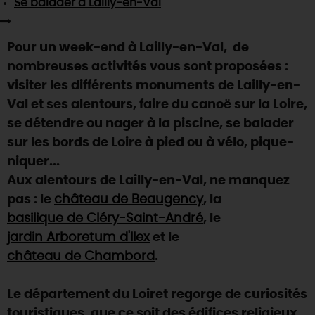
Se balader
à Lailly-en-Val
SE REPÉRER,
SE DÉPLACER
Visites
gourmandes
et
créatives
Des vacances auprès des animaux 🐎
Vins et
vignobles
TOUTES LES ACTIVITÉS
INFOS &
SERVICES
(re)Découvrir les coulisses de la Faïencerie de
Pour un week-end à Lailly-en-Val, de
Chic,
une aire de pique-nique
Gien !
nombreuses activités vous sont proposées :
Par ici les
guinguettes
RÉSERVER
MAINTENANT
Expérimenter
les parcours Baludik
🕵️
visiter les différents monuments de Lailly-en-
Que rapporter du Loiret ?
Val et ses alentours, faire du canoë sur la Loire,
La Route des
Métiers d'Art
Une saison de festivals 🎉
se détendre ou nager à la piscine, se balader
TOUT L'ART DE VIVRE
sur les bords de Loire à pied ou à vélo, pique-
Rendez-vous de la nature en 2026
niquer...
Des sorties en famille dans le Loiret !
Aux alentours de Lailly-en-Val, ne manquez
Programme des animations "Loiret au fil de l'eau"
pas : le
château de Beaugency
, la
2026
basilique de Cléry-Saint-André
, le
Où sortir ?
jardin Arboretum d'Ilex
et le
château de Chambord
.
AUJOURD'HUI
Le département du Loiret regorge de curiosités
touristiques, que ce soit des édifices religieux,