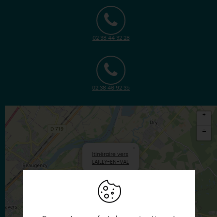
02 38 44 32 28
02 38 46 92 35
+
-
×
Itinéraire vers
LAILLY-EN-VAL