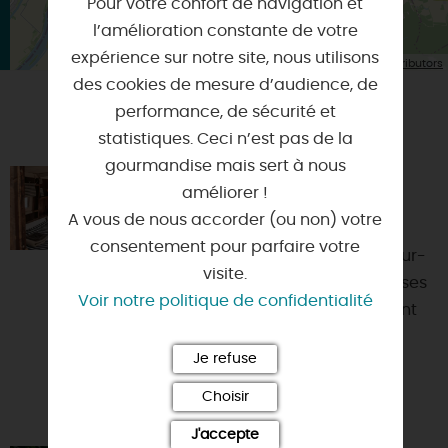
Pour votre confort de navigation et
l’amélioration constante de votre
expérience sur notre site, nous utilisons
| Map data ©
Leaflet
OpenStreetMap contributors
des cookies de mesure d’audience, de
performance, de sécurité et
VOUS AIMEREZ AUSSI
statistiques. Ceci n’est pas de la
gourmandise mais sert à nous
LE BATEAU ATELIER
améliorer !
45130 - MEUNG-SUR-LOIRE
A vous de nous accorder (ou non) votre
consentement pour parfaire votre
Sur les berges de Loire, à Meung-sur-
visite.
Loire, proche du centre-ville et de ses
Voir notre politique de confidentialité
monuments, venez vivre un moment
inoubliable le te...
Je refuse
Choisir
J'accepte