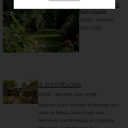
LES JARDINS DE
ROQUELIN
45130 - MEUNG-
SUR-LOIRE
LE XI CÔTÉ LOIRE
45130 - MEUNG-SUR-LOIRE
Situé en bord de Loire à Meung-sur-
Loire, le Relais Louis XI est une
demeure authentique et chargée