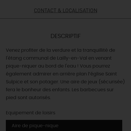
CONTACT & LOCALISATION
DEMAIN
CE WEEK-END
DESCRIPTIF
Venez profiter de la verdure et la tranquillité de
CETTE SEMAINE
l'étang communal de Lailly-en-Val en venant
pique-niquer au bord de l'eau ! Vous pourrez
également admirer en arrière plan l’église Saint
TOUT L'AGENDA
Sulpice et son potager. Une aire de jeux (sécurisée)
fera le bonheur des enfants. Les barbecues sur
pied sont autorisés.
Equipement de loisirs
Aire de pique-nique