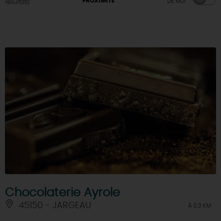
PROXIMITÉ
DE MOI
résultats
DEMAIN
CE WEEK-END
CETTE SEMAINE
TOUT L'AGENDA
Chocolaterie Ayrole
45150 - JARGEAU
À 0.3 KM