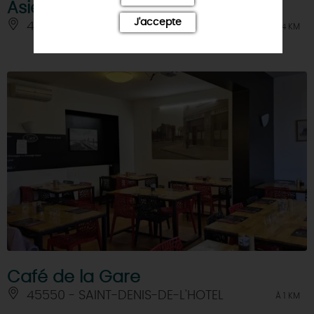
Asie Pacifique
J'accepte
45150 - JARGEAU
À 0.4 KM
Café de la Gare
45550 - SAINT-DENIS-DE-L'HOTEL
À 1 KM