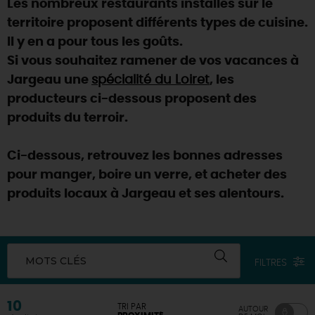
Les nombreux restaurants installés sur le
SE REPÉRER,
SE DÉPLACER
Visites
gourmandes
et
créatives
Des vacances auprès des animaux 🐎
territoire proposent différents types de cuisine.
Vins et
vignobles
TOUTES LES ACTIVITÉS
INFOS &
SERVICES
Il y en a pour tous les goûts.
(re)Découvrir les coulisses de la Faïencerie de
Chic,
une aire de pique-nique
Gien !
Si vous souhaitez ramener de vos vacances à
Par ici les
guinguettes
RÉSERVER
MAINTENANT
Jargeau une
spécialité du Loiret
, les
Expérimenter
les parcours Baludik
🕵️
Que rapporter du Loiret ?
producteurs ci-dessous proposent des
La Route des
Métiers d'Art
Une saison de festivals 🎉
produits du terroir.
TOUT L'ART DE VIVRE
Rendez-vous de la nature en 2026
Ci-dessous, retrouvez les bonnes adresses
Des sorties en famille dans le Loiret !
pour manger, boire un verre, et acheter des
produits locaux à Jargeau et ses alentours.
Programme des animations "Loiret au fil de l'eau"
2026
Où sortir ?
MOTS CLÉS
FILTRES
AUJOURD'HUI
10
TRI PAR
AUTOUR