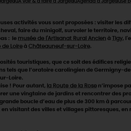
Jargeau
À voir & à faire
à Jargeau
Agenda
à Jargeau
Se b
es activités vous sont proposées : visiter les d
eval, faire du minigolf, survoler le territoire, navi
as : le
musée de l'Artisanat Rural Ancien
à
Tigy
, l
 de Loire
à
Châteauneuf-sur-Loire
.
ités touristiques, que ce soit des édifices religi
ns tels que l’oratoire carolingien de Germigny-des-
ur-Loire.
aise ! Pour autant,
la Route de la Rose
n’impose pas
rer une vingtaine de jardins et rencontrer des pr
e grande boucle d’eau de plus de 300 km à parcour
, en visitant des villes et villages pittoresques, e