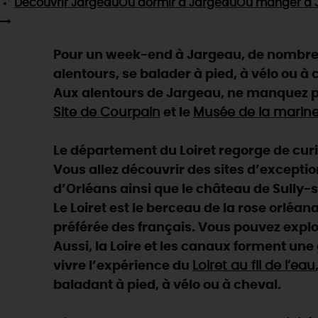
Découvrir
Jargeau
Où dormir
à Jargeau
Où manger
à 
Pour un week-end à Jargeau, de nombreus
alentours, se balader à pied, à vélo ou à ch
Aux alentours de Jargeau, ne manquez p
Site de Courpain
et le
Musée de la marine
Le département du Loiret regorge de curios
Vous allez découvrir des sites d’exceptio
d’Orléans ainsi que le château de Sully-s
Le Loiret est le berceau de la rose orléan
préférée des français. Vous pouvez explo
Aussi, la Loire et les canaux forment un
vivre l’expérience du
Loiret au fil de l’eau
baladant à pied, à vélo ou à cheval.