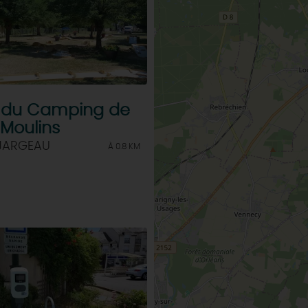
f du Camping de
x Moulins
 JARGEAU
À 0.8 KM