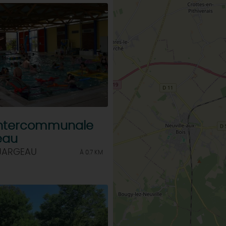
 intercommunale
eau
 JARGEAU
À 0.7 KM