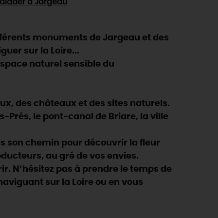
alader
à Jargeau
ifférents monuments de Jargeau et des
guer sur la Loire...
'espace naturel sensible du
eux, des châteaux et des sites naturels.
Prés, le pont-canal de Briare, la ville
 son chemin pour découvrir la fleur
oducteurs, au gré de vos envies.
ir. N’hésitez pas à prendre le temps de
n naviguant sur la Loire ou en vous