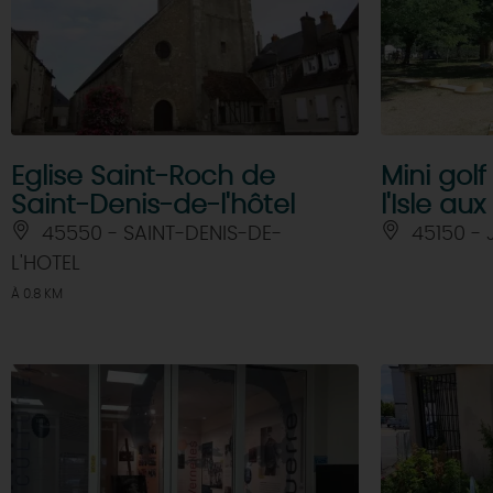
Eglise Saint-Roch de
Mini gol
Saint-Denis-de-l'hôtel
l'Isle au
45550 - SAINT-DENIS-DE-
45150 -
L'HOTEL
À 0.8 KM