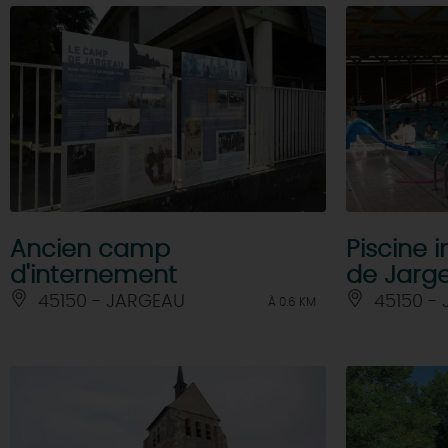
Ancien camp
Piscine
d'internement
de Jarg
45150 - JARGEAU
45150 -
À 0.6 KM