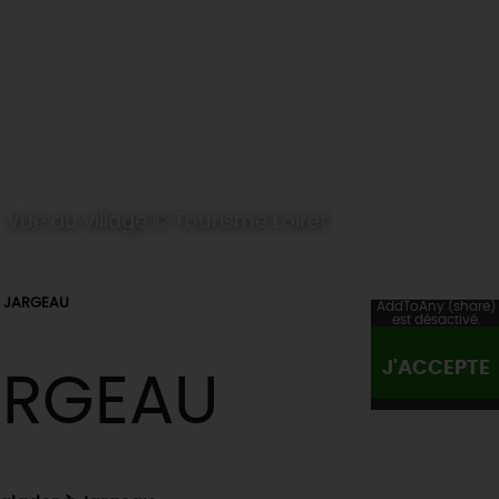
Vue du village © Tourisme Loiret
JARGEAU
AddToAny (share)
est désactivé.
J'ACCEPTE
ARGEAU