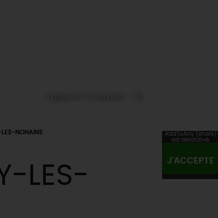
Eglise © C.Cardon - TL
-LES-NONAINS
AddToAny (share)
est désactivé.
J'ACCEPTE
Y-LES-