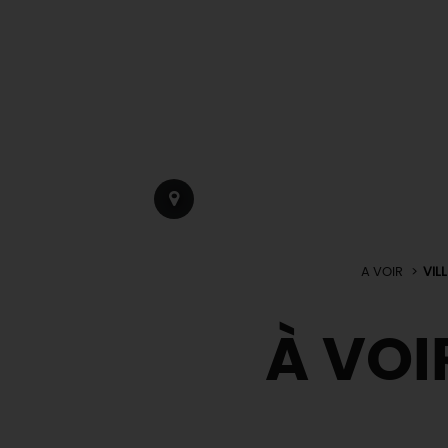
A VOIR
VIL
À VOI