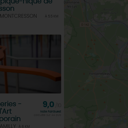
 pique-nique de
sson
 MONTCRESSON
À 5.5 KM
eries -
9,0
/10
'Art
Note FairGuest
calculée sur 44 avis
orain
AMILLY
À 6 KM