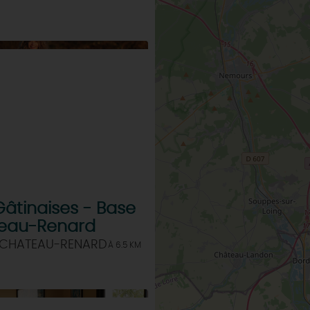
Gâtinaises - Base
eau-Renard
 CHATEAU-RENARD
À 6.5 KM