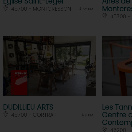
Eglise Saint-Léger
Aires de
Montcre
45700 - MONTCRESSON
À 5.5 KM
45700 -
DUDILLIEU ARTS
Les Tann
Centre d
45700 - CORTRAT
À 6 KM
Contemp
45200 - 