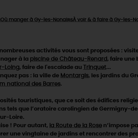
s
Où manger
à Gy-les-Nonains
À voir & à faire
à Gy-les-N
ombreuses activités vous sont proposées : visit
 nager à la
piscine de Château-Renard
, faire une
r-Loing
, faire de l'escalade au
Trinquet
...
quez pas : la ville de
Montargis
, les jardins du G
m national des Barres
.
ités touristiques, que ce soit des édifices religi
ns tels que l’oratoire carolingien de Germigny-des-
ur-Loire.
aise ! Pour autant,
la Route de la Rose
n’impose pas
rer une vingtaine de jardins et rencontrer des pr