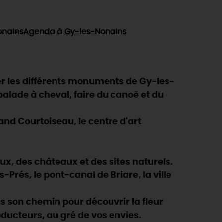
onains
Agenda
à Gy-les-Nonains
er les différents monuments de Gy-les-
 balade à cheval, faire du canoë et du
rand Courtoiseau, le centre d'art
eux, des châteaux et des sites naturels.
Prés, le pont-canal de Briare, la ville
 son chemin pour découvrir la fleur
oducteurs, au gré de vos envies.