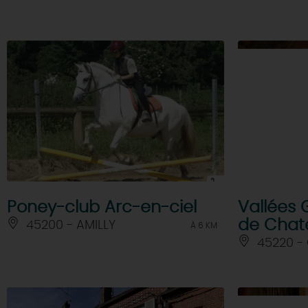
Poney-club Arc-en-ciel
Vallées 
de Chat
45200 - AMILLY
À 6 KM
45220 -