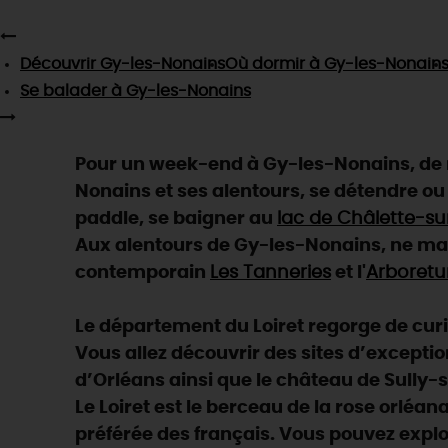
Découvrir
Gy-les-Nonains
Où dormir
à Gy-les-Nonain
Se balader
à Gy-les-Nonains
Pour un week-end à Gy-les-Nonains, de n
Nonains et ses alentours, se détendre ou
paddle, se baigner au
lac de Châlette-su
Aux alentours de Gy-les-Nonains, ne man
contemporain
Les Tanneries
et l'
Arboretu
Le département du Loiret regorge de curios
Vous allez découvrir des sites d’exceptio
d’Orléans ainsi que le château de Sully-s
Le Loiret est le berceau de la rose orléan
préférée des français. Vous pouvez explo