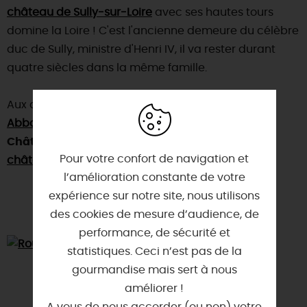
château de Sully-sur-Loire
avec ses hautes tours
domine la Loire ! C'est l'ancienne demeure du célèbre
duc de Sully, ministre d'Henri IV, il va rester durant
quatre siècles dans la même famille.
Aux alentours, nous vous conseillons de visiter : l'
Abbaye de Fleury
à Saint-Benoit-sur-Loire,
Châteauneuf-sur-Loire
et le
Pour votre confort de navigation et
château de Sully-sur-Loire
.
l’amélioration constante de votre
expérience sur notre site, nous utilisons
des cookies de mesure d’audience, de
performance, de sécurité et
statistiques. Ceci n’est pas de la
gourmandise mais sert à nous
améliorer !
A vous de nous accorder (ou non) votre