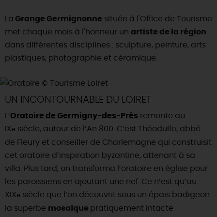
DEMAIN
La
Grange Germignonne
située à l'Office de Tourisme
met chaque mois à l'honneur un
artiste de la région
dans différentes disciplines : sculpture, peinture, arts
CE WEEK-END
plastiques, photographie et céramique.
CETTE SEMAINE
UN INCONTOURNABLE DU LOIRET
L’
Oratoire de Germigny-des-Prés
remonte au
TOUT L'AGENDA
IX
siècle, autour de l’An 800. C’est Théodulfe, abbé
e
de Fleury et conseiller de Charlemagne qui construisit
cet oratoire d’inspiration byzantine, attenant à sa
villa. Plus tard, on transforma l’oratoire en église pour
les paroissiens en ajoutant une nef. Ce n’est qu’au
XIX
siècle que l’on découvrit sous un épais badigeon
e
la superbe
mosaïque
pratiquement intacte