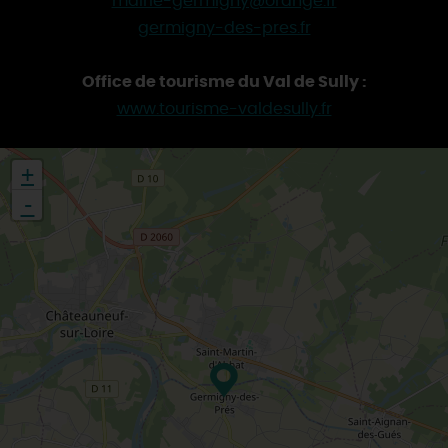
mairie-germigny@orange.fr
germigny-des-pres.fr
Office de tourisme du Val de Sully :
www.tourisme-valdesully.fr
+
-