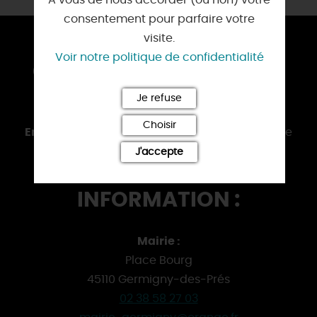
consentement pour parfaire votre
visite.
Voir notre politique de confidentialité
COMMENT S'Y RENDRE ?
Je refuse
En voiture :
D 952
Choisir
En bus :
Cars
REMI
au départ de la gare routière
d'Orléans et Les Bordes
J'accepte
INFORMATION :
Mairie :
Place Bourg
45110 Germigny-des-Prés
02 38 58 27 03