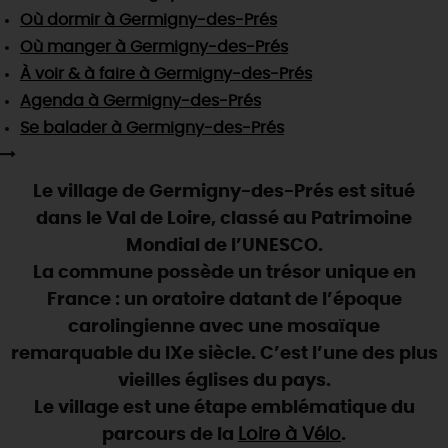
SE REPÉRER,
SE DÉPLACER
Visites
gourmandes
et
créatives
Où dormir
à Germigny-des-Prés
Des vacances auprès des animaux 🐎
Vins et
vignobles
TOUTES LES ACTIVITÉS
Où manger
à Germigny-des-Prés
INFOS &
SERVICES
(re)Découvrir les coulisses de la Faïencerie de
Chic,
une aire de pique-nique
À voir & à faire
à Germigny-des-Prés
Gien !
Par ici les
guinguettes
Agenda
à Germigny-des-Prés
RÉSERVER
MAINTENANT
Expérimenter
les parcours Baludik
🕵️
Que rapporter du Loiret ?
Se balader
à Germigny-des-Prés
La Route des
Métiers d'Art
Une saison de festivals 🎉
Le village de Germigny-des-Prés est situé
TOUT L'ART DE VIVRE
Rendez-vous de la nature en 2026
dans le Val de Loire, classé au Patrimoine
Des sorties en famille dans le Loiret !
Mondial de l’UNESCO.
La commune possède un trésor unique en
Programme des animations "Loiret au fil de l'eau"
2026
France : un oratoire datant de l’époque
carolingienne avec une mosaïque
Où sortir ?
remarquable du IXe siècle. C’est l’une des plus
vieilles églises du pays.
Le village est une étape emblématique du
AUJOURD'HUI
parcours de la
Loire à Vélo
.