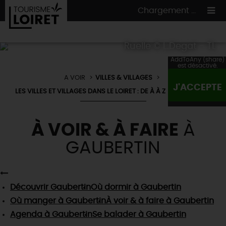
Chargement ...
Ruelle © L.Degat - TL
AddToAny (share)
est désactivé.
A VOIR
VILLES & VILLAGES
ON A TESTÉ
POUR VOUS
J'ACCEPTE
LES VILLES ET VILLAGES DANS LE LOIRET : DE À À Z
GAUBERTIN
HÉBERGEMENTS
VOS
ENVIES
CULTURE
HÉBERGEMENTS
À VOIR & À FAIRE
À
LES INCONTOURNABLES
MADE IN LOIRET
INSOLITES
GAUBERTIN
EN MODE
CIRCUITS
& BALADES
NATURE
RÉSERVER
MAINTENANT
Où manger
TOUS À
L'EAU !
VILLES & VILLAGES
Maîtres
restaurateurs
A NE PAS
RATER
Découvrir
Gaubertin
Où dormir
à Gaubertin
EN MODE
NATURE
& AVENTURE
Nos
marchés
Téléchargez le Guide de l'été 2026 🤽🌞
Où manger
à Gaubertin
À voir & à faire
à Gaubertin
TOUTES LES VISITES
Artistes et Artisans d'Art
TOURISME &
HANDICAP
Agenda
à Gaubertin
Se balader
à Gaubertin
...ET
AUSSI
Avis de fraicheur ici pour éviter la chaleur 🥵
Nos
spécialités du terroir
et
producteurs