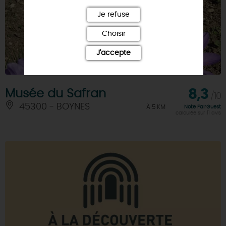
Je refuse
Choisir
J'accepte
Musée du Safran
8,3
/10
45300 - BOYNES
À 5 KM
Note FairGuest
calculée sur 11 avis