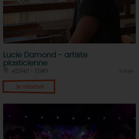
Lucie Damond - artiste
plasticienne
45340 - EGRY
À 1.5 KM
Je réserve