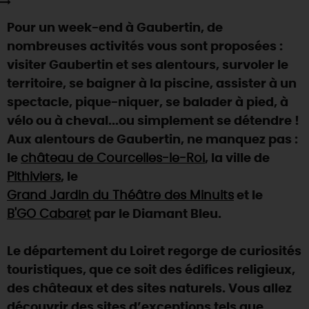
SE REPÉRER,
SE DÉPLACER
Visites
gourmandes
et
créatives
Des vacances auprès des animaux 🐎
Pour un week-end à Gaubertin, de
Vins et
vignobles
TOUTES LES ACTIVITÉS
INFOS &
SERVICES
(re)Découvrir les coulisses de la Faïencerie de
nombreuses activités vous sont proposées :
Chic,
une aire de pique-nique
Gien !
visiter Gaubertin et ses alentours, survoler le
Par ici les
guinguettes
RÉSERVER
MAINTENANT
Expérimenter
les parcours Baludik
🕵️
territoire, se baigner à la piscine, assister à un
Que rapporter du Loiret ?
spectacle, pique-niquer, se balader à pied, à
La Route des
Métiers d'Art
Une saison de festivals 🎉
vélo ou à cheval...ou simplement se détendre !
TOUT L'ART DE VIVRE
Aux alentours de Gaubertin, ne manquez pas :
Rendez-vous de la nature en 2026
le
château de Courcelles-le-Roi
, la ville de
Des sorties en famille dans le Loiret !
Pithiviers
, le
Programme des animations "Loiret au fil de l'eau"
Grand Jardin du Théâtre des Minuits
et le
2026
B'GO Cabaret
par le Diamant Bleu.
Où sortir ?
Le département du Loiret regorge de curiosités
touristiques, que ce soit des édifices religieux,
AUJOURD'HUI
des châteaux et des sites naturels. Vous allez
découvrir des sites d’exceptions tels que