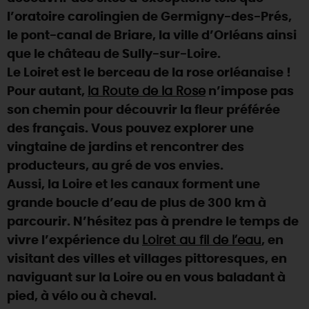
l’oratoire carolingien de Germigny-des-Prés,
DEMAIN
le pont-canal de Briare, la ville d’Orléans ainsi
que le château de Sully-sur-Loire.
Le Loiret est le berceau de la rose orléanaise !
CE WEEK-END
Pour autant,
la Route de la Rose
n’impose pas
son chemin pour découvrir la fleur préférée
CETTE SEMAINE
des français. Vous pouvez explorer une
vingtaine de jardins et rencontrer des
producteurs, au gré de vos envies.
TOUT L'AGENDA
Aussi, la Loire et les canaux forment une
grande boucle d’eau de plus de 300 km à
parcourir. N’hésitez pas à prendre le temps de
vivre l’expérience du
Loiret au fil de l’eau
, en
visitant des villes et villages pittoresques, en
naviguant sur la Loire ou en vous baladant à
pied, à vélo ou à cheval.