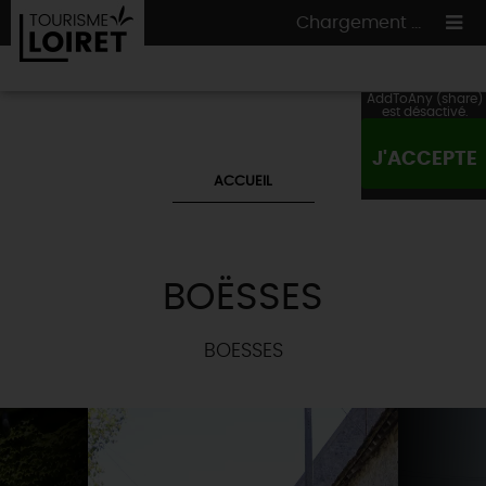
Chargement ...
AddToAny (share)
est désactivé.
J'ACCEPTE
ON A TESTÉ
POUR VOUS
ACCUEIL
HÉBERGEMENTS
VOS
ENVIES
CULTURE
HÉBERGEMENTS
LES INCONTOURNABLES
MADE IN LOIRET
BOËSSES
INSOLITES
EN MODE
CIRCUITS
& BALADES
NATURE
RÉSERVER
MAINTENANT
BOESSES
Où manger
TOUS À
L'EAU !
VILLES & VILLAGES
Maîtres
restaurateurs
A NE PAS
RATER
EN MODE
NATURE
& AVENTURE
Nos
marchés
Téléchargez le Guide de l'été 2026 🤽🌞
TOUTES LES VISITES
Artistes et Artisans d'Art
TOURISME &
HANDICAP
...ET
AUSSI
Avis de fraicheur ici pour éviter la chaleur 🥵
Nos
spécialités du terroir
et
producteurs