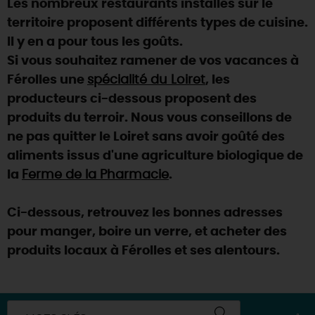
Les nombreux restaurants installés sur le
SE REPÉRER,
SE DÉPLACER
Visites
gourmandes
et
créatives
Des vacances auprès des animaux 🐎
territoire proposent différents types de cuisine.
Vins et
vignobles
TOUTES LES ACTIVITÉS
INFOS &
SERVICES
Il y en a pour tous les goûts.
(re)Découvrir les coulisses de la Faïencerie de
Chic,
une aire de pique-nique
Gien !
Si vous souhaitez ramener de vos vacances à
Par ici les
guinguettes
RÉSERVER
MAINTENANT
Férolles une
spécialité du Loiret
, les
Expérimenter
les parcours Baludik
🕵️
Que rapporter du Loiret ?
producteurs ci-dessous proposent des
La Route des
Métiers d'Art
Une saison de festivals 🎉
produits du terroir. Nous vous conseillons de
ne pas quitter le Loiret sans avoir goûté des
TOUT L'ART DE VIVRE
Rendez-vous de la nature en 2026
aliments issus d'une agriculture biologique de
Des sorties en famille dans le Loiret !
la
Ferme de la Pharmacie
.
Programme des animations "Loiret au fil de l'eau"
2026
Ci-dessous, retrouvez les bonnes adresses
pour manger, boire un verre, et acheter des
Où sortir ?
produits locaux à Férolles et ses alentours.
AUJOURD'HUI