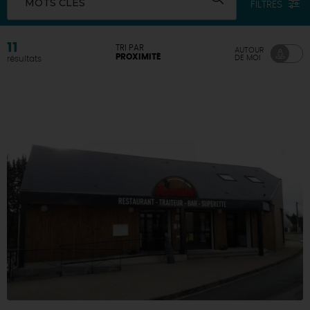
MOTS CLÉS
FILTRES
DEMAIN
11
TRI PAR
AUTOUR
PROXIMITÉ
DE MOI
résultats
CE WEEK-END
CETTE SEMAINE
TOUT L'AGENDA