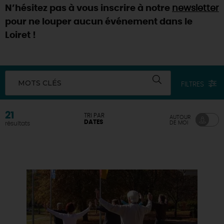
N’hésitez pas à vous inscrire à notre
newsletter
DEMAIN
pour ne louper aucun événement dans le
Loiret !
CE WEEK-END
MOTS CLÉS
FILTRES
CETTE SEMAINE
21
TRI PAR
AUTOUR
DATES
DE MOI
résultats
TOUT L'AGENDA