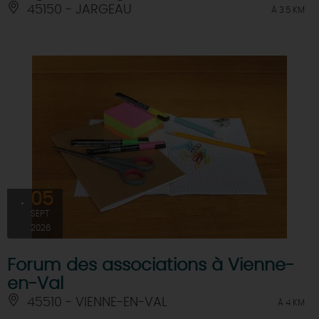
45150 - JARGEAU
À 3.5 KM
05
SEPT
2026
Forum des associations à Vienne-
en-Val
45510 - VIENNE-EN-VAL
À 4 KM