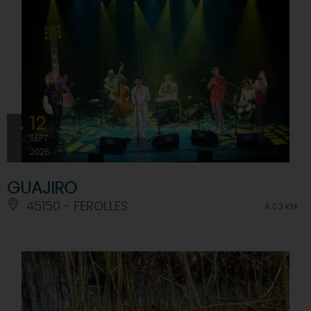
12
SEPT
2026
GUAJIRO
45150 - FEROLLES
À 0.3 KM