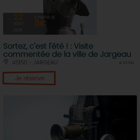
22
À PARTIR DE
5€
AOÛT
2026
Sortez, c'est l'été ! : Visite
commentée de la ville de Jargeau
45150 - JARGEAU
À 3.5 KM
Je réserve