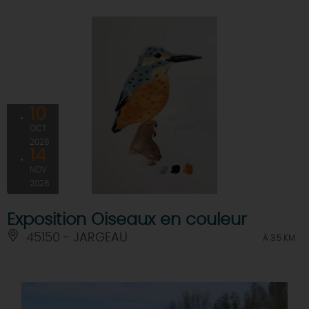
10
OCT
2026
14
NOV
2026
Exposition Oiseaux en couleur
45150 - JARGEAU
À 3.5 KM