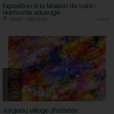
Exposition à la Maison de Loire :
Harmonie sauvage
45150 - JARGEAU
À 3.5 KM
29
AOÛT
2026
30
AOÛT
2026
Jargeau village d'artistes