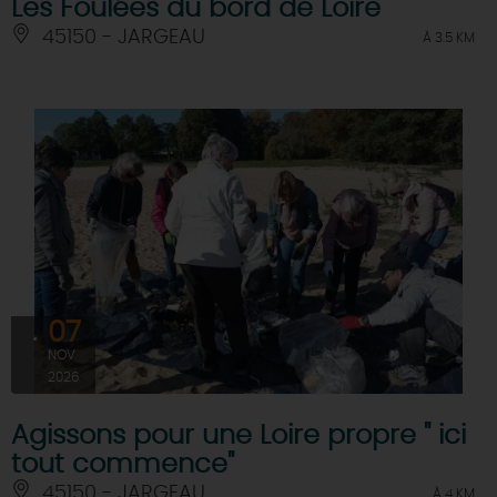
Les Foulées du bord de Loire
45150 - JARGEAU
À 3.5 KM
07
NOV
2026
Agissons pour une Loire propre " ici
tout commence"
45150 - JARGEAU
À 4 KM