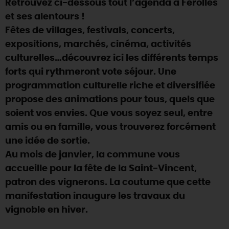
Retrouvez ci-dessous tout l’agenda à Férolles
SE REPÉRER,
SE DÉPLACER
Visites
gourmandes
et
créatives
Des vacances auprès des animaux 🐎
et ses alentours !
Vins et
vignobles
TOUTES LES ACTIVITÉS
INFOS &
SERVICES
Fêtes de villages, festivals, concerts,
(re)Découvrir les coulisses de la Faïencerie de
Chic,
une aire de pique-nique
Gien !
expositions, marchés, cinéma, activités
Par ici les
guinguettes
RÉSERVER
MAINTENANT
culturelles…découvrez ici les différents temps
Expérimenter
les parcours Baludik
🕵️
Que rapporter du Loiret ?
forts qui rythmeront vote séjour. Une
La Route des
Métiers d'Art
Une saison de festivals 🎉
programmation culturelle riche et diversifiée
propose des animations pour tous, quels que
TOUT L'ART DE VIVRE
Rendez-vous de la nature en 2026
soient vos envies. Que vous soyez seul, entre
Des sorties en famille dans le Loiret !
amis ou en famille, vous trouverez forcément
une idée de sortie.
Programme des animations "Loiret au fil de l'eau"
2026
Au mois de janvier, la commune vous
accueille pour la fête de la Saint-Vincent,
Où sortir ?
patron des vignerons. La coutume que cette
manifestation inaugure les travaux du
vignoble en hiver.
AUJOURD'HUI