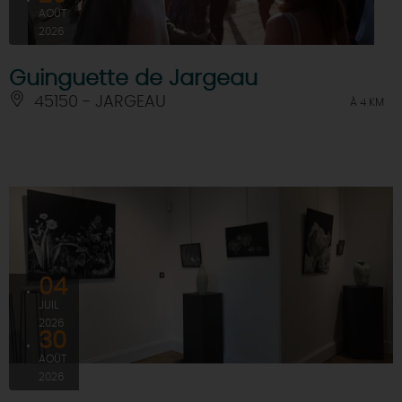
AOÛT
2026
Guinguette de Jargeau
45150 - JARGEAU
À 4 KM
04
JUIL
2026
30
AOÛT
2026