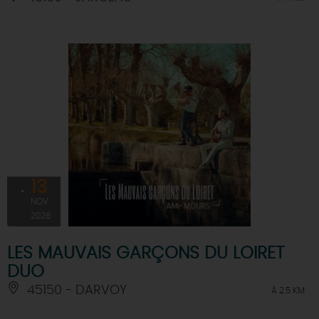
13
NOV
2026
LES MAUVAIS GARÇONS DU LOIRET
DUO
45150 - DARVOY
À 2.5 KM