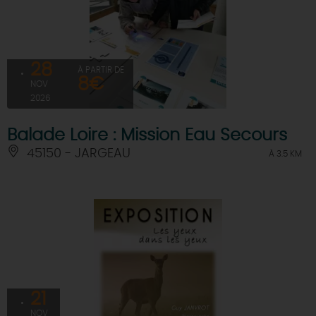
28
À PARTIR DE
8€
NOV
2026
Balade Loire : Mission Eau Secours
45150 - JARGEAU
À 3.5 KM
21
NOV