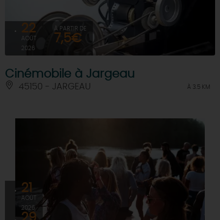
22
À PARTIR DE
7,5€
AOÛT
2026
Cinémobile à Jargeau
45150 - JARGEAU
À 3.5 KM
21
AOÛT
2026
29