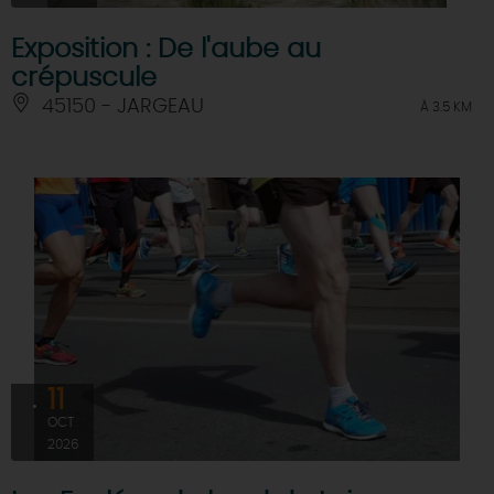
Exposition : De l'aube au
crépuscule
45150 - JARGEAU
À 3.5 KM
11
OCT
2026