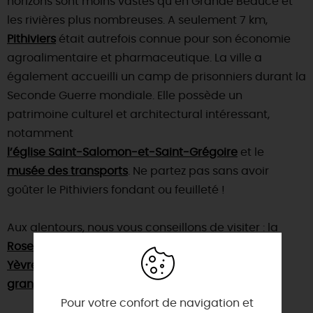
horizons sont moins vastes qu’en Grande Beauce et
les rivières plus nombreuses. A seulement 7 km,
Pithiviers
était autrefois connue pour son économie
agroalimentaire et pharmaceutique. La ville a
également accueilli un camp de prisonniers durant la
Seconde Guerre mondiale. Elle possède un
patrimoine culturel et architectural intéressant,
notamment
l’église Saint-Salomon-et-Saint-Grégoire
et le
musée des transports
. Ne partez pas sans avoir
goûter le Pithiviers fondant ou feuilleté !
Aux alentours, nous vous conseillons de visiter : la
Roseraie de Morailles
, la forteresse médiévale de
Yèvre-le-Châtel
, le
musée du Safran
et le
grand jardin du Théâtre des Minuits
.
Pour votre confort de navigation et