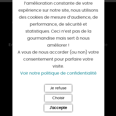
l’amélioration constante de votre
expérience sur notre site, nous utilisons
des cookies de mesure d’audience, de
COMMENT S'Y RENDRE ?
performance, de sécurité et
statistiques. Ceci n’est pas de la
En voiture :
A 19, D 2152 et D 950
gourmandise mais sert à nous
En bus :
Cars
REMI
au départ de Bromeilles et de
améliorer !
Pithiviers
A vous de nous accorder (ou non) votre
consentement pour parfaire votre
visite.
INFORMATION :
Voir notre politique de confidentialité
Mairie :
Je refuse
1 place de l'Église
Choisir
45300 Estouy
02 38 34 20 16
J'accepte
mairie.estouy@orange.fr