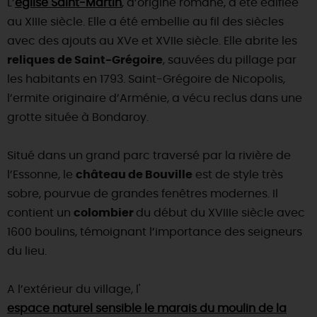
L’
église Saint-Martin
, d’origine romane, a été édifiée
au XIIIe siècle. Elle a été embellie au fil des siècles
DEMAIN
avec des ajouts au XVe et XVIIe siècle. Elle abrite les
reliques de Saint-Grégoire
, sauvées du pillage par
CE WEEK-END
les habitants en 1793. Saint-Grégoire de Nicopolis,
l’ermite originaire d’Arménie, a vécu reclus dans une
grotte située à Bondaroy.
CETTE SEMAINE
Situé dans un grand parc traversé par la rivière de
l’Essonne, le
château de Bouville
est de style très
TOUT L'AGENDA
sobre, pourvue de grandes fenêtres modernes. Il
contient un
colombier
du début du XVIIIe siècle avec
1600 boulins, témoignant l’importance des seigneurs
du lieu.
A l’extérieur du village, l'
espace naturel sensible le marais du moulin de la