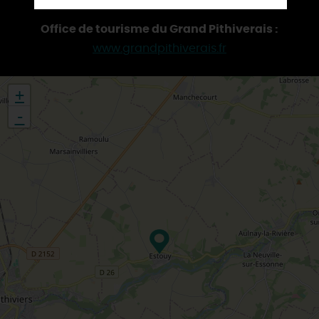
Office de tourisme du Grand Pithiverais :
www.grandpithiverais.fr
+
-