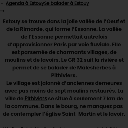
SE REPÉRER,
SE DÉPLACER
Agenda
à Estouy
Se balader
à Estouy
Visites
gourmandes
et
créatives
Des vacances auprès des animaux 🐎
Vins et
vignobles
TOUTES LES ACTIVITÉS
INFOS &
SERVICES
(re)Découvrir les coulisses de la Faïencerie de
Chic,
une aire de pique-nique
Estouy se trouve dans la jolie vallée de l’Oeuf et
Gien !
Par ici les
guinguettes
de la Rimarde, qui forme l’Essonne. La vallée
RÉSERVER
MAINTENANT
Expérimenter
les parcours Baludik
🕵️
Que rapporter du Loiret ?
de l’Essonne permettait autrefois
La Route des
Métiers d'Art
d’approvisionner Paris par voie fluviale. Elle
Une saison de festivals 🎉
est parsemée de charmants villages, de
TOUT L'ART DE VIVRE
Rendez-vous de la nature en 2026
moulins et de lavoirs. Le GR 32 suit la rivière et
permet de se balader de Malesherbes à
Des sorties en famille dans le Loiret !
Pithiviers.
Programme des animations "Loiret au fil de l'eau"
Le village est jalonné d’anciennes demeures
2026
avec pas moins de sept moulins restaurés. La
Où sortir ?
ville de
Pithiviers
se situe à seulement 7 km de
la commune. Dans le bourg, ne manquez pas
de contempler l’église Saint-Martin et le lavoir.
AUJOURD'HUI