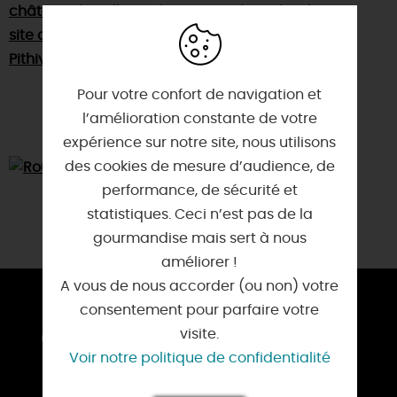
château de Bellegarde
,
Beaune-la-Rolande
, le
site archéologique de Sceaux-du-Gâtinais
et
Pithiviers
.
Pour votre confort de navigation et
l’amélioration constante de votre
expérience sur notre site, nous utilisons
des cookies de mesure d’audience, de
performance, de sécurité et
statistiques. Ceci n’est pas de la
gourmandise mais sert à nous
améliorer !
A vous de nous accorder (ou non) votre
consentement pour parfaire votre
COMMENT S'Y RENDRE ?
visite.
Voir notre politique de confidentialité
En voiture :
A 19, D 950 et D 975