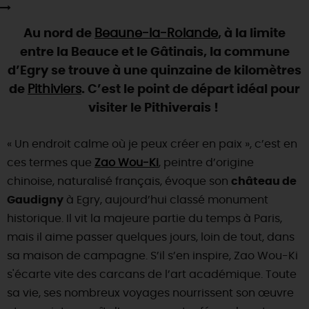
SE REPÉRER,
SE DÉPLACER
Visites
gourmandes
et
créatives
Des vacances auprès des animaux 🐎
Vins et
vignobles
TOUTES LES ACTIVITÉS
Au nord de
Beaune-la-Rolande
, à la limite
INFOS &
SERVICES
(re)Découvrir les coulisses de la Faïencerie de
Chic,
une aire de pique-nique
entre la Beauce et le Gâtinais, la commune
Gien !
Par ici les
guinguettes
d’Egry se trouve à une quinzaine de kilomètres
RÉSERVER
MAINTENANT
Expérimenter
les parcours Baludik
🕵️
Que rapporter du Loiret ?
de
Pithiviers
. C’est le point de départ idéal pour
La Route des
Métiers d'Art
visiter le Pithiverais !
Une saison de festivals 🎉
TOUT L'ART DE VIVRE
Rendez-vous de la nature en 2026
« Un endroit calme où je peux créer en paix », c’est en
ces termes que
Zao Wou-Ki
, peintre d’origine
Des sorties en famille dans le Loiret !
chinoise, naturalisé français, évoque son
château de
Programme des animations "Loiret au fil de l'eau"
Gaudigny
à Egry, aujourd’hui classé monument
2026
historique. Il vit la majeure partie du temps à Paris,
Où sortir ?
mais il aime passer quelques jours, loin de tout, dans
sa maison de campagne. S’il s’en inspire, Zao Wou-Ki
s'écarte vite des carcans de l’art académique. Toute
AUJOURD'HUI
sa vie, ses nombreux voyages nourrissent son œuvre