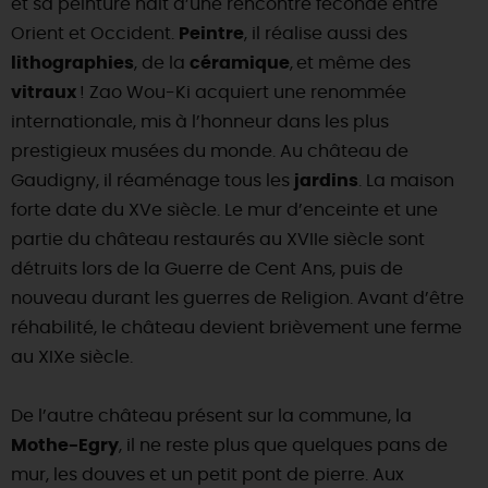
et sa peinture naît d’une rencontre féconde entre
Orient et Occident.
Peintre
, il réalise aussi des
DEMAIN
lithographies
, de la
céramique
,
et même des
vitraux
! Zao Wou-Ki acquiert une renommée
CE WEEK-END
internationale, mis à l’honneur dans les plus
prestigieux musées du monde. Au château de
Gaudigny, il réaménage tous les
jardins
. La maison
CETTE SEMAINE
forte date du XVe siècle. Le mur d’enceinte et une
partie du château restaurés au XVIIe siècle sont
détruits lors de la Guerre de Cent Ans, puis de
TOUT L'AGENDA
nouveau durant les guerres de Religion. Avant d’être
réhabilité, le château devient brièvement une ferme
au XIXe siècle.
De l’autre château présent sur la commune, la
Mothe-Egry
, il ne reste plus que quelques pans de
mur, les douves et un petit pont de pierre. Aux