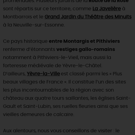
promenades. Plusieurs jardins de la
Route de la Rose
sont répartis sur ce territoire, comme
La Javelière
à
Montbarrois et le
Grand Jardin du Théâtre des Minuits
à la Neuville-sur-Essonne.
Ce pays historique
entre Montargis et Pithiviers
renferme d’étonnants
vestiges gallo-romains
notamment à Pithiviers-le-Vieil, mais aussi la
forteresse médiévale de Yèvre-le-Châtel.
D’ailleurs,
Yèvre-la-Ville
est classé parmi les « Plus
beaux villages de France ». Il constitue l’un des sites
les plus incontournables de la région avec son
château aux quatre tours saillantes, les églises Saint-
Gault et Saint-Lubin, ses ruelles fleuries ainsi que ses
vieilles demeures de calcaire.
Aux alentours, nous vous conseillons de visiter : le