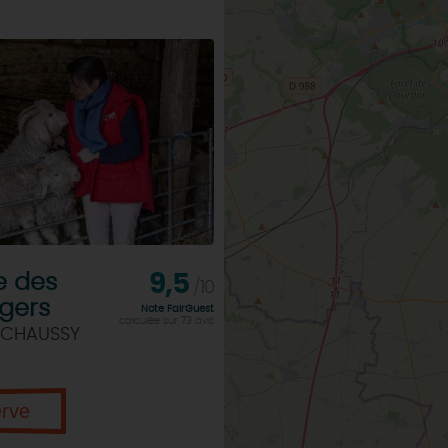
e des
9,5
/10
rgers
Note FairGuest
calculée sur 73 avis
 CHAUSSY
erve