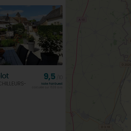
lot
9,5
/10
CHILLEURS-
Note FairGuest
calculée sur 1539 avis