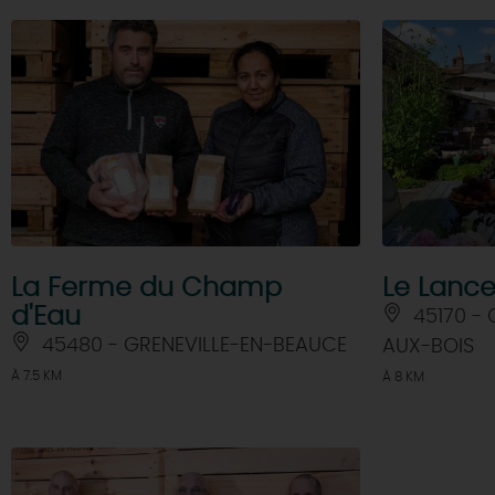
La Ferme du Champ
Le Lance
d'Eau
45170 - 
45480 - GRENEVILLE-EN-BEAUCE
AUX-BOIS
À 7.5 KM
À 8 KM