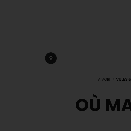
A VOIR
VILLES 
OÙ M