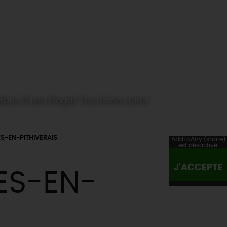
are © Lea Degat Tourisme Loiret
S-EN-PITHIVERAIS
AddToAny (share)
est désactivé.
J'ACCEPTE
ES-EN-