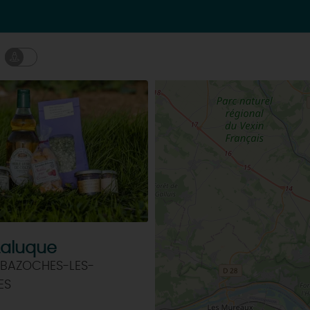
 Laluque
 BAZOCHES-LES-
ES