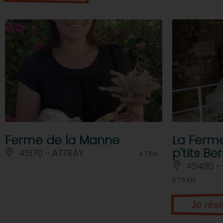
Ferme de la Manne
La Ferm
p'tits Be
45170 - ATTRAY
À 7 KM
45480 -
À 7.5 KM
Je rés