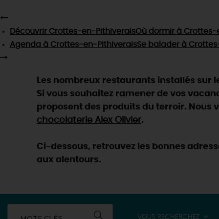
Découvrir
Crottes-en-Pithiverais
Où dormir
à Crottes-e
Agenda
à Crottes-en-Pithiverais
Se balader
à Crottes
Les nombreux restaurants installés sur le 
Si vous souhaitez ramener de vos vacan
proposent des produits du terroir. Nous v
chocolaterie Alex Olivier
.
Ci-dessous, retrouvez les bonnes adresse
aux alentours.
VOUS RECHERCHEZ
MOTS CLÉS