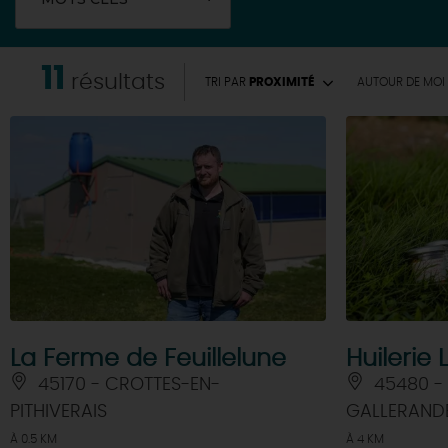
11
résultats
TRI PAR
PROXIMITÉ
AUTOUR
DE MOI
La Ferme de Feuillelune
Huilerie
45170 - CROTTES-EN-
45480 -
PITHIVERAIS
GALLERAND
À 0.5 KM
À 4 KM