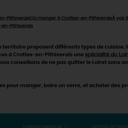
n-Pithiverais
Où manger
à Crottes-en-Pithiverais
À voir 
-en-Pithiverais
territoire proposent différents types de cuisine. Il
ces à Crottes-en-Pithiverais une
spécialité du Loi
ous conseillons de ne pas quitter le Loiret sans av
s pour manger, boire un verre, et acheter des pr
TOURISME HANDICAP
MOYENS DE PAIEM