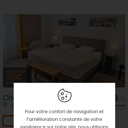
À PARTIR DE
65€
2 PERSONNES
Chambres d'Hôtes "Gidy"
9,5
/10
45520 - GIDY
À 8 KM
Note FairGuest
calculée sur 119 avis
Pour votre confort de navigation et
l’amélioration constante de votre
Je réserve
expérience sur notre site, nous utilisons