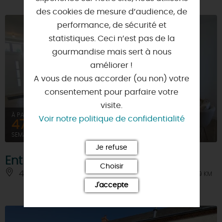
des cookies de mesure d’audience, de
performance, de sécurité et
statistiques. Ceci n’est pas de la
gourmandise mais sert à nous
améliorer !
A vous de nous accorder (ou non) votre
consentement pour parfaire votre
visite.
À PARTIR DE
Voir notre politique de confidentialité
472€
SEMAINE (MEUBLÉ)
Je refuse
Entre champs et forêts n°1
Choisir
45520 - GIDY
À 9 KM
J'accepte