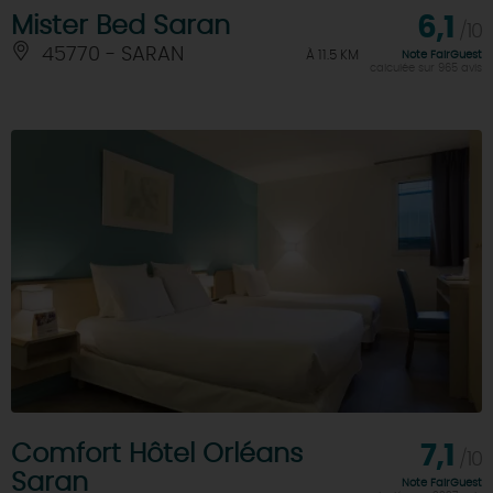
Mister Bed Saran
6,1
/10
45770 - SARAN
À 11.5 KM
Note FairGuest
calculée sur 965 avis
Comfort Hôtel Orléans
7,1
/10
Saran
Note FairGuest