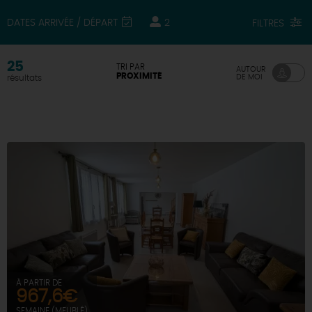
DATES ARRIVÉE / DÉPART
2
FILTRES
DEMAIN
25
TRI PAR
AUTOUR
CE WEEK-END
PROXIMITÉ
DE MOI
résultats
CETTE SEMAINE
TOUT L'AGENDA
À PARTIR DE
967,6€
SEMAINE (MEUBLÉ)