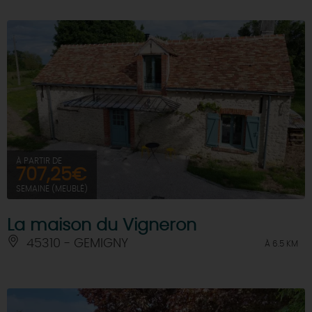
À PARTIR DE
707,25€
SEMAINE (MEUBLÉ)
La maison du Vigneron
45310 - GEMIGNY
À 6.5 KM