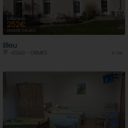
À PARTIR DE
252€
SEMAINE (MEUBLÉ)
Bleu
45140 - ORMES
À 7 KM