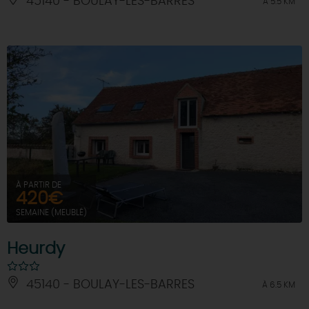
45140 - BOULAY-LES-BARRES
À 5.5 KM
À PARTIR DE
420€
SEMAINE (MEUBLÉ)
Heurdy
45140 - BOULAY-LES-BARRES
À 6.5 KM