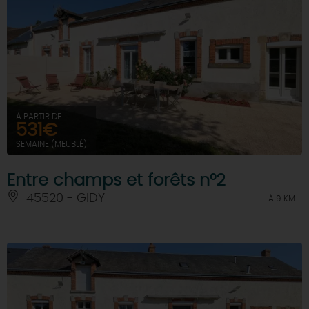
À PARTIR DE
531€
SEMAINE (MEUBLÉ)
Entre champs et forêts n°2
45520 - GIDY
À 9 KM