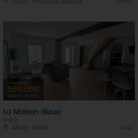
45130 - EPIEDS-EN-BEAUCE
À 11.5 KM
À PARTIR DE
669,06€
SEMAINE (MEUBLÉ)
La Maison Bleue
45140 - INGRE
À 12 KM