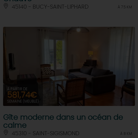
45140 - BUCY-SAINT-LIPHARD
À 7.5 KM
À PARTIR DE
581,74€
SEMAINE (MEUBLÉ)
Gîte moderne dans un océan de
calme
45310 - SAINT-SIGISMOND
À 8 KM