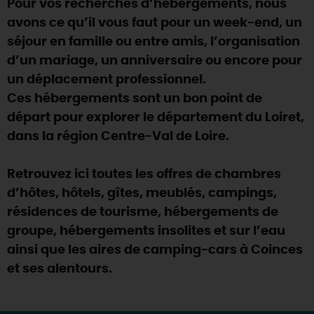
Pour vos recherches d’hébergements, nous
SE REPÉRER,
SE DÉPLACER
Visites
gourmandes
et
créatives
Des vacances auprès des animaux 🐎
avons ce qu’il vous faut pour un week-end, un
Vins et
vignobles
TOUTES LES ACTIVITÉS
INFOS &
SERVICES
séjour en famille ou entre amis, l’organisation
(re)Découvrir les coulisses de la Faïencerie de
Chic,
une aire de pique-nique
Gien !
d’un mariage, un anniversaire ou encore pour
Par ici les
guinguettes
RÉSERVER
MAINTENANT
un déplacement professionnel.
Expérimenter
les parcours Baludik
🕵️
Que rapporter du Loiret ?
Ces hébergements sont un bon point de
La Route des
Métiers d'Art
Une saison de festivals 🎉
départ pour explorer le département du Loiret,
dans la région Centre-Val de Loire.
TOUT L'ART DE VIVRE
Rendez-vous de la nature en 2026
Des sorties en famille dans le Loiret !
Retrouvez ici toutes les offres de chambres
d’hôtes, hôtels, gîtes, meublés, campings,
Programme des animations "Loiret au fil de l'eau"
2026
résidences de tourisme, hébergements de
groupe, hébergements insolites et sur l’eau
Où sortir ?
ainsi que les aires de camping-cars à Coinces
et ses alentours.
AUJOURD'HUI