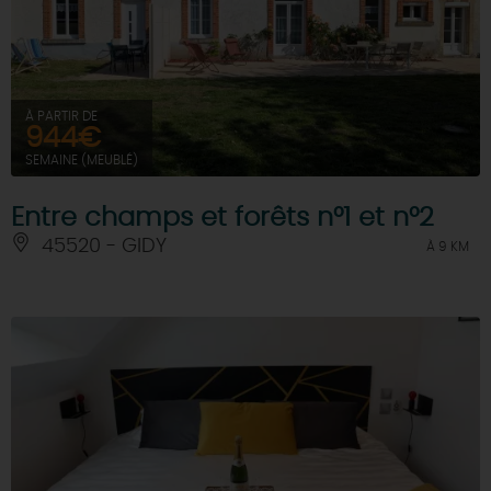
À PARTIR DE
944€
SEMAINE (MEUBLÉ)
Entre champs et forêts n°1 et n°2
45520 - GIDY
À 9 KM