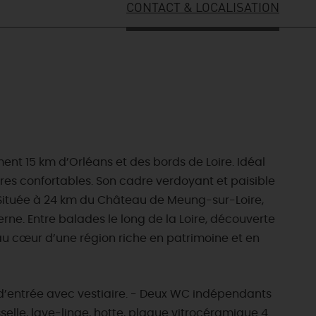
CONTACT & LOCALISATION
 15 km d’Orléans et des bords de Loire. Idéal
bres confortables. Son cadre verdoyant et paisible
e. Située à 24 km du Château de Meung-sur-Loire,
rne. Entre balades le long de la Loire, découverte
 au cœur d’une région riche en patrimoine et en
d’entrée avec vestiaire. - Deux WC indépendants
selle, lave-linge, hotte, plaque vitrocéramique 4