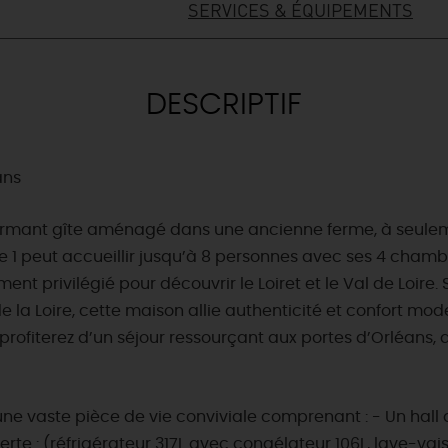
SERVICES & ÉQUIPEMENTS
DESCRIPTIF
ans
ant gîte aménagé dans une ancienne ferme, à seulement
ie 1 peut accueillir jusqu’à 8 personnes avec ses 4 cham
ment privilégié pour découvrir le Loiret et le Val de Loir
a Loire, cette maison allie authenticité et confort mode
profiterez d’un séjour ressourçant aux portes d’Orléans,
e vaste pièce de vie conviviale comprenant : - Un hall 
te : (réfrigérateur 317L avec congélateur 106L, lave-vais