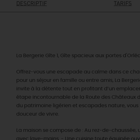
DESCRIPTIF
TARIFS
La Bergerie Gîte 1, Gîte spacieux aux portes d'Orlé
Offrez-vous une escapade au calme dans ce charm
pour un séjour en famille ou entre amis, La Berger
invite à la détente tout en profitant d’un emplace
étape incontournable de la Route des Châteaux de l
du patrimoine ligérien et escapades nature, vous 
douceur de vivre.
La maison se compose de : Au rez-de-chaussée, un
avec lave-mains. - Une cuisine toute équipée ouver