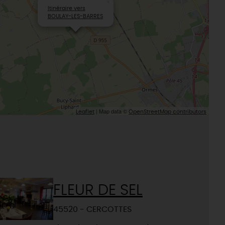
×
Itinéraire vers
BOULAY-LES-BARRES
| Map data ©
Leaflet
OpenStreetMap contributors
FLEUR DE SEL
45520 - CERCOTTES