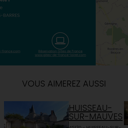
îte 1
ie
S-BARRES
-france.com
Réservation Gîtes de France
www.gites-de-france-loiret.com
VOUS AIMEREZ AUSSI
HUISSEAU-
SUR-MAUVES
45130 - HUISSEAU-SUR-