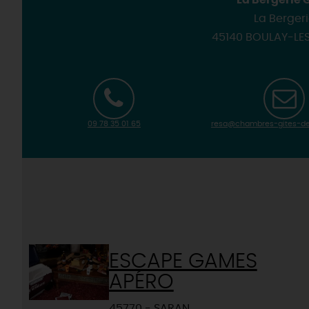
La Bergerie G
La Berger
45140 BOULAY-LE
09 78 35 01 65
resa@chambres-gites-de
ESCAPE GAMES
APÉRO
45770 - SARAN