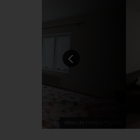
Gîtes de France ® Loiret