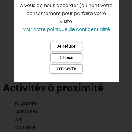
Draps et linges compris
A vous de nous accorder (ou non) votre
Jardin indépendant
consentement pour parfaire votre
visite.
Lave linge privatif
Voir notre politique de confidentialité
Lave vaisselle
Matériel enfant
Micro-ondes
Je refuse
Parking
Choisir
Salle d'eau privée
J'accepte
Télévision
Activités à proximité
Baignade
Équitation
Golf
Nautisme