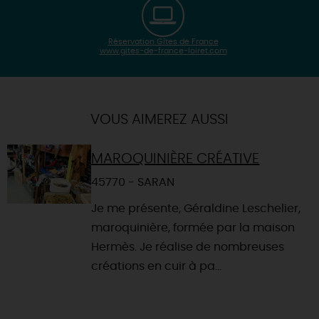
Réservation Gîtes de France
www.gites-de-france-loiret.com
| Map data ©
Leaflet
OpenStreetMap contributors
×
+
Itinéraire vers
GIDY
-
VOUS AIMEREZ AUSSI
MAROQUINIÈRE CRÉATIVE
45770 - SARAN
Je me présente, Géraldine Leschelier,
maroquinière, formée par la maison
Hermès. Je réalise de nombreuses
créations en cuir à pa...