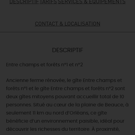
DESCRIPTIF
TARIFS
SERVICES & ÉQUIPEMENTS
DEMAIN
CONTACT & LOCALISATION
CE WEEK-END
DESCRIPTIF
CETTE SEMAINE
Entre champs et forêts n°1 et n°2
TOUT L'AGENDA
Ancienne ferme rénovée, le gîte Entre champs et
forêts n°1 et le gîte Entre champs et forêts n°2 sont
deux gîtes mitoyens pouvant accueillir total de 10
personnes. Situé au cœur de la plaine de Beauce, à
seulement 11 km au nord d’Orléans, ce gîte
bénéficie d’un environnement paisible, idéal pour
découvrir les richesses du territoire. À proximité,