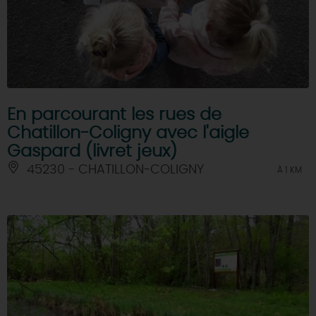
En parcourant les rues de
Chatillon-Coligny avec l'aigle
Gaspard (livret jeux)
45230 - CHATILLON-COLIGNY
À 1 KM