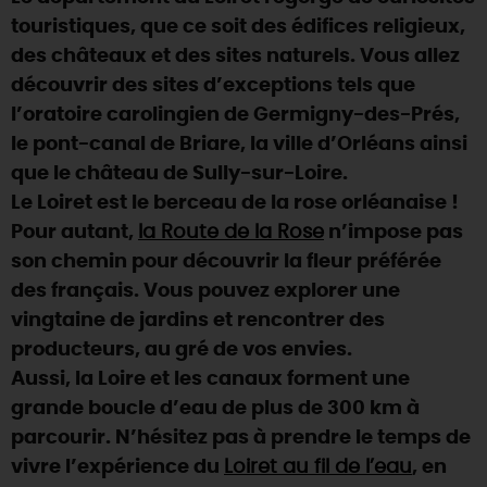
touristiques, que ce soit des édifices religieux,
DEMAIN
des châteaux et des sites naturels. Vous allez
découvrir des sites d’exceptions tels que
l’oratoire carolingien de Germigny-des-Prés,
CE WEEK-END
le pont-canal de Briare, la ville d’Orléans ainsi
que le château de Sully-sur-Loire.
CETTE SEMAINE
Le Loiret est le berceau de la rose orléanaise !
Pour autant,
la Route de la Rose
n’impose pas
son chemin pour découvrir la fleur préférée
TOUT L'AGENDA
des français. Vous pouvez explorer une
vingtaine de jardins et rencontrer des
producteurs, au gré de vos envies.
Aussi, la Loire et les canaux forment une
grande boucle d’eau de plus de 300 km à
parcourir. N’hésitez pas à prendre le temps de
vivre l’expérience du
Loiret au fil de l’eau
, en