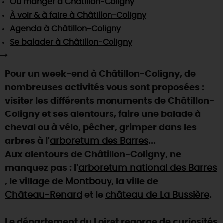
Où manger
à Châtillon-Coligny
SE REPÉRER,
SE DÉPLACER
Visites
gourmandes
et
créatives
Des vacances auprès des animaux 🐎
À voir & à faire
à Châtillon-Coligny
Vins et
vignobles
TOUTES LES ACTIVITÉS
INFOS &
SERVICES
Agenda
à Châtillon-Coligny
(re)Découvrir les coulisses de la Faïencerie de
Chic,
une aire de pique-nique
Gien !
Se balader
à Châtillon-Coligny
Par ici les
guinguettes
RÉSERVER
MAINTENANT
Expérimenter
les parcours Baludik
🕵️
Que rapporter du Loiret ?
Pour un week-end à Châtillon-Coligny, de
La Route des
Métiers d'Art
Une saison de festivals 🎉
nombreuses activités vous sont proposées :
TOUT L'ART DE VIVRE
visiter les différents monuments de Châtillon-
Rendez-vous de la nature en 2026
Coligny et ses alentours, faire une balade à
Des sorties en famille dans le Loiret !
cheval ou à vélo, pêcher, grimper dans les
Programme des animations "Loiret au fil de l'eau"
arbres à l'
arboretum des Barres
...
2026
Aux alentours de Châtillon-Coligny, ne
Où sortir ?
manquez pas : l'
arboretum national des Barres
, le village de
Montbouy
, la ville de
Château-Renard
et le
château de La Bussière
.
AUJOURD'HUI
Le département du Loiret regorge de curiosités