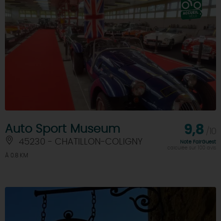
Auto Sport Museum
9,8
/10
45230 - CHATILLON-COLIGNY
Note FairGuest
calculée sur 100 avis
À 0.8 KM