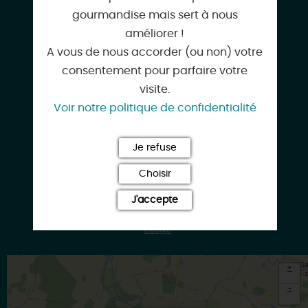
gourmandise mais sert à nous
prestaroo@yahoo.com
améliorer !
A vous de nous accorder (ou non) votre
consentement pour parfaire votre
visite.
prestaroo.com
Voir notre politique de confidentialité
Je refuse
Facebook
Choisir
J'accepte
Google
+
-