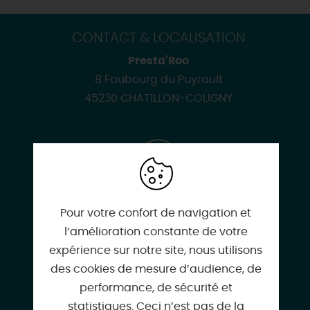
CONTACT & LOCALISATION
Presta'Roo
8 Faubourg du Puyrault
45230 CHATILLON-COLIGNY
09 51 22 13 62
Pour votre confort de navigation et
l’amélioration constante de votre
expérience sur notre site, nous utilisons
06 83 93 45 79
des cookies de mesure d’audience, de
performance, de sécurité et
statistiques. Ceci n’est pas de la