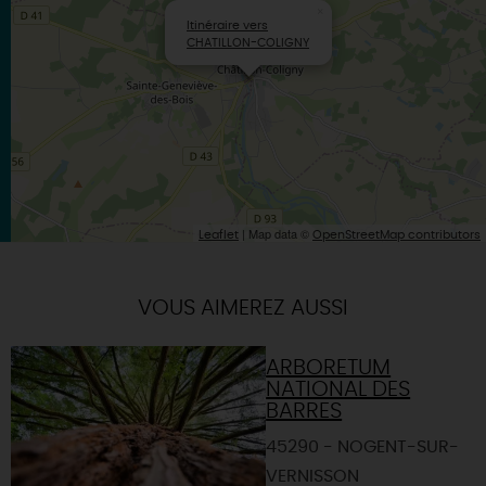
×
Itinéraire vers
CHATILLON-COLIGNY
| Map data ©
Leaflet
OpenStreetMap contributors
VOUS AIMEREZ AUSSI
ARBORETUM
NATIONAL DES
BARRES
45290 - NOGENT-SUR-
VERNISSON