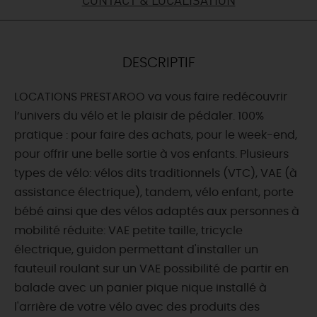
DEMAIN
DESCRIPTIF
CE WEEK-END
LOCATIONS PRESTAROO va vous faire redécouvrir
l’univers du vélo et le plaisir de pédaler. 100%
CETTE SEMAINE
pratique : pour faire des achats, pour le week-end,
pour offrir une belle sortie à vos enfants. Plusieurs
types de vélo: vélos dits traditionnels (VTC), VAE (à
TOUT L'AGENDA
assistance électrique), tandem, vélo enfant, porte
bébé ainsi que des vélos adaptés aux personnes à
mobilité réduite: VAE petite taille, tricycle
électrique, guidon permettant d'installer un
fauteuil roulant sur un VAE possibilité de partir en
balade avec un panier pique nique installé à
l'arrière de votre vélo avec des produits des