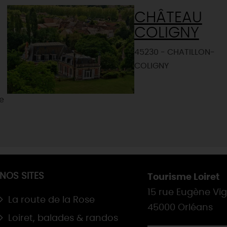
CHÂTEAU
COLIGNY
45230 - CHATILLON-
COLIGNY
se
NOS SITES
Tourisme Loiret
15 rue Eugène Vi
La route de la Rose
45000 Orléans
Loiret, balades & randos