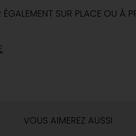
Où sortir ?
INSOLITES
MAINTENAN
R ÉGALEMENT SUR PLACE OU À P
TOUTES LES VISITES
TOUTES LES ACTIVITÉS
E
VOUS AIMEREZ AUSSI