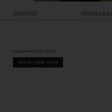
DESCRIPTIF
SERVICES & É
Equipement de loisirs
Aire de pique-nique
EN MODE
CIRCUITS