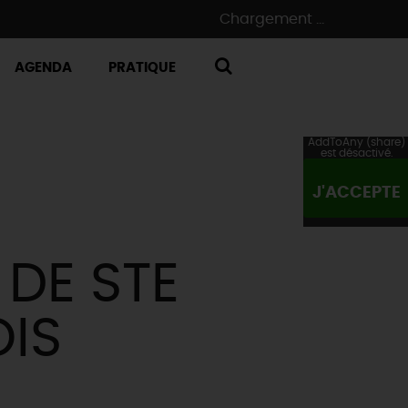
Chargement ...
AGENDA
PRATIQUE
RECHERCHE
AddToAny (share)
est désactivé.
J'ACCEPTE
 DE STE
OIS