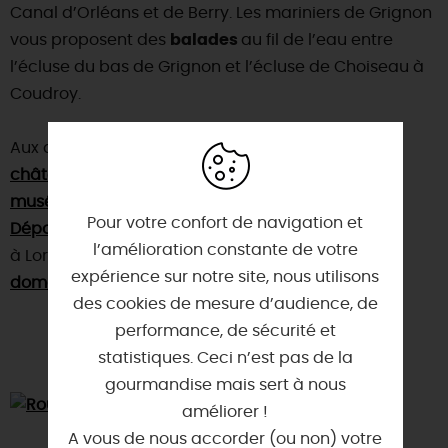
Canal d’Orléans et de Berry. Les mariniers de Grignon
vous proposent des
balades
au fil de l’eau entre
l’écluse du bas de Grignon et l’écluse de Choiseau à
Coudroy.
Aux alentours, nous vous conseillons de visiter : le
château de Bellegarde
, le
musée départemental de la Résistance et de la
Pour votre confort de navigation et
Déportation
l’amélioration constante de votre
à Lorris, le
belvédère des Caillettes
et le
expérience sur notre site, nous utilisons
domaine de Flotin
.
des cookies de mesure d’audience, de
performance, de sécurité et
statistiques. Ceci n’est pas de la
gourmandise mais sert à nous
améliorer !
A vous de nous accorder (ou non) votre