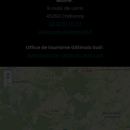
Mairie :
9 route de Lorris
45260 Châtenoy
02 38 55 92 53
contact@chatenoy45.fr
Office de tourisme Gâtinais Sud :
www.tourisme-gatinais-sud.com
+
-