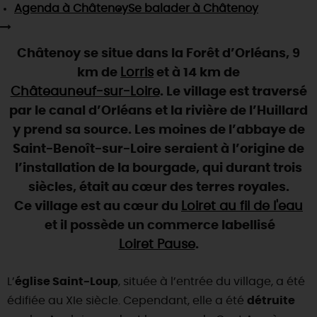
SE REPÉRER,
SE DÉPLACER
Agenda
à Châtenoy
Se balader
à Châtenoy
Visites
gourmandes
et
créatives
Des vacances auprès des animaux 🐎
Vins et
vignobles
TOUTES LES ACTIVITÉS
INFOS &
SERVICES
(re)Découvrir les coulisses de la Faïencerie de
Chic,
une aire de pique-nique
Châtenoy se situe dans la Forêt d’Orléans, 9
Gien !
Par ici les
guinguettes
km de
Lorris
et à 14 km de
RÉSERVER
MAINTENANT
Expérimenter
les parcours Baludik
🕵️
Que rapporter du Loiret ?
Châteauneuf-sur-Loire
. Le village est traversé
La Route des
Métiers d'Art
par le canal d’Orléans et la rivière de l’Huillard
Une saison de festivals 🎉
y prend sa source. Les moines de l’abbaye de
TOUT L'ART DE VIVRE
Rendez-vous de la nature en 2026
Saint-Benoît-sur-Loire seraient à l’origine de
l’installation de la bourgade, qui durant trois
Des sorties en famille dans le Loiret !
siècles, était au cœur des terres royales.
Programme des animations "Loiret au fil de l'eau"
Ce village est au cœur du
Loiret au fil de l'eau
2026
et il possède un commerce labellisé
Où sortir ?
Loiret Pause
.
L’
église Saint-Loup
, située à l’entrée du village, a été
AUJOURD'HUI
édifiée au XIe siècle. Cependant, elle a été
détruite