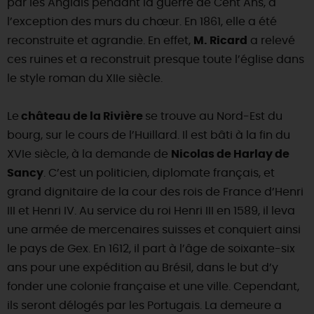
par les Anglais pendant la guerre de Cent Ans, à
l’exception des murs du chœur. En 1861, elle a été
DEMAIN
reconstruite et agrandie. En effet,
M. Ricard
a relevé
ces ruines et a reconstruit presque toute l’église dans
CE WEEK-END
le style roman du XIIe siècle.
Le
château de la Rivière
se trouve au Nord-Est du
CETTE SEMAINE
bourg, sur le cours de l’Huillard. Il est bâti à la fin du
XVIe siècle, à la demande de
Nicolas de Harlay de
Sancy
. C’est un politicien, diplomate français, et
TOUT L'AGENDA
grand dignitaire de la cour des rois de France d’Henri
III et Henri IV. Au service du roi Henri III en 1589, il leva
une armée de mercenaires suisses et conquiert ainsi
le pays de Gex. En 1612, il part à l’âge de soixante-six
ans pour une expédition au Brésil, dans le but d’y
fonder une colonie française et une ville. Cependant,
ils seront délogés par les Portugais. La demeure a