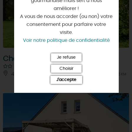
gourmandise mais sert à nous
améliorer !
A vous de nous accorder (ou non) votre
consentement pour parfaire votre
visite.
Voir notre politique de confidentialité
Je refuse
Château de la Touanne
Choisir
45130 - BACCON
À 8.5 KM
J'accepte