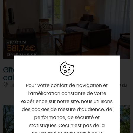
À PARTIR DE
581,74€
SEMAINE (MEUBLÉ)
Gîte moderne dans un océan de
calme
Pour votre confort de navigation et
45310 - SAINT-SIGISMOND
À 7.5 KM
l’amélioration constante de votre
expérience sur notre site, nous utilisons
des cookies de mesure d’audience, de
performance, de sécurité et
statistiques. Ceci n’est pas de la