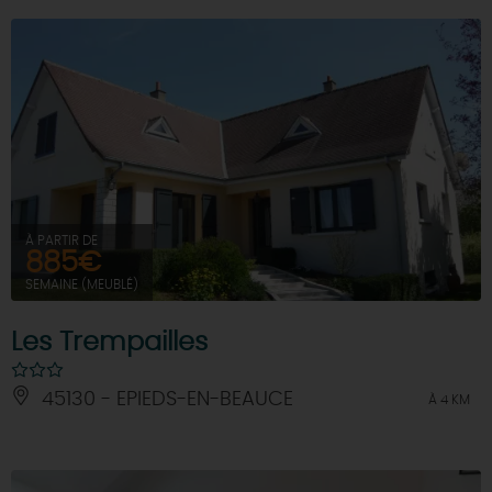
À PARTIR DE
885€
SEMAINE (MEUBLÉ)
Les Trempailles
45130 - EPIEDS-EN-BEAUCE
À 4 KM