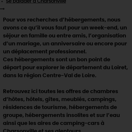
Se balader
à Charsonville
SE REPÉRER,
SE DÉPLACER
Visites
gourmandes
et
créatives
Des vacances auprès des animaux 🐎
Vins et
vignobles
TOUTES LES ACTIVITÉS
INFOS &
SERVICES
(re)Découvrir les coulisses de la Faïencerie de
Pour vos recherches d’hébergements, nous
Chic,
une aire de pique-nique
Gien !
avons ce qu’il vous faut pour un week-end, un
Par ici les
guinguettes
RÉSERVER
MAINTENANT
Expérimenter
les parcours Baludik
🕵️
séjour en famille ou entre amis, l’organisation
Que rapporter du Loiret ?
d’un mariage, un anniversaire ou encore pour
La Route des
Métiers d'Art
Une saison de festivals 🎉
un déplacement professionnel.
TOUT L'ART DE VIVRE
Ces hébergements sont un bon point de
Rendez-vous de la nature en 2026
départ pour explorer le département du Loiret,
Des sorties en famille dans le Loiret !
dans la région Centre-Val de Loire.
Programme des animations "Loiret au fil de l'eau"
2026
Retrouvez ici toutes les offres de chambres
Où sortir ?
d’hôtes, hôtels, gîtes, meublés, campings,
résidences de tourisme, hébergements de
groupe, hébergements insolites et sur l’eau
AUJOURD'HUI
ainsi que les aires de camping-cars à
Charsonville et ses alentours.