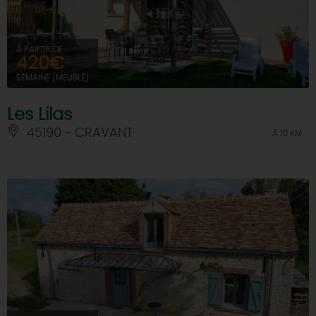
À PARTIR DE
420€
SEMAINE (MEUBLÉ)
Les Lilas
45190 - CRAVANT
À 10 KM