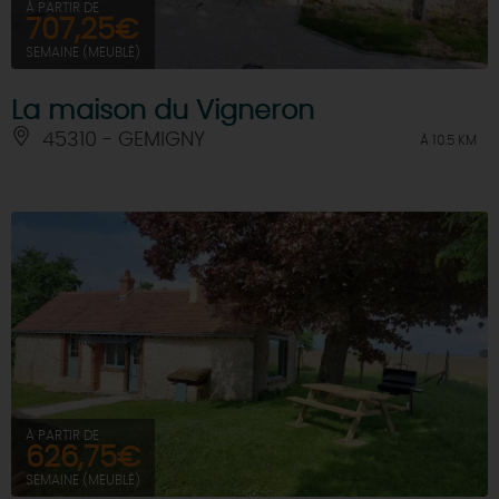
À PARTIR DE
707,25€
SEMAINE (MEUBLÉ)
La maison du Vigneron
45310 - GEMIGNY
À 10.5 KM
À PARTIR DE
626,75€
SEMAINE (MEUBLÉ)