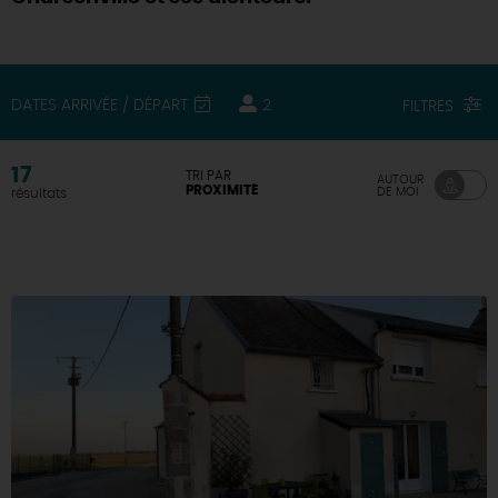
DEMAIN
DATES ARRIVÉE / DÉPART
2
FILTRES
CE WEEK-END
17
TRI PAR
AUTOUR
PROXIMITÉ
DE MOI
résultats
CETTE SEMAINE
TOUT L'AGENDA