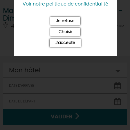
Voir notre politique de confidentialité
Marché de Huisseau-sur-Mauves -
Dimanche
Je refuse
45130 - HUISSEAU-SUR-MAUVES
À 9.5 KM
Choisir
J'accepte
Mon hôtel
VALIDER