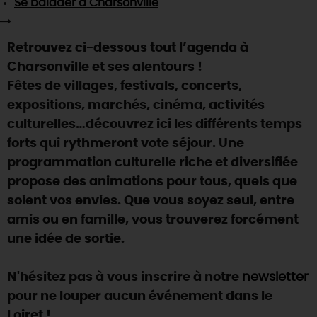
Se balader
à Charsonville
SE REPÉRER,
SE DÉPLACER
Visites
gourmandes
et
créatives
Des vacances auprès des animaux 🐎
Vins et
vignobles
TOUTES LES ACTIVITÉS
INFOS &
SERVICES
(re)Découvrir les coulisses de la Faïencerie de
Retrouvez ci-dessous tout l’agenda à
Chic,
une aire de pique-nique
Gien !
Charsonville et ses alentours !
Par ici les
guinguettes
RÉSERVER
MAINTENANT
Expérimenter
les parcours Baludik
🕵️
Fêtes de villages, festivals, concerts,
Que rapporter du Loiret ?
expositions, marchés, cinéma, activités
La Route des
Métiers d'Art
Une saison de festivals 🎉
culturelles…découvrez ici les différents temps
TOUT L'ART DE VIVRE
forts qui rythmeront vote séjour. Une
Rendez-vous de la nature en 2026
programmation culturelle riche et diversifiée
Des sorties en famille dans le Loiret !
propose des animations pour tous, quels que
Programme des animations "Loiret au fil de l'eau"
soient vos envies. Que vous soyez seul, entre
2026
amis ou en famille, vous trouverez forcément
Où sortir ?
une idée de sortie.
N'hésitez pas à vous inscrire à notre
newsletter
AUJOURD'HUI
pour ne louper aucun événement dans le
Loiret !