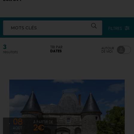
DEMAIN
MOTS CLÉS
FILTRES
CE WEEK-END
3
TRI PAR
AUTOUR
DATES
DE MOI
résultats
CETTE SEMAINE
TOUT L'AGENDA
08
À PARTIR DE
2€
AOÛT
2026