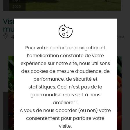
SEPT
2026
Visite de la tour Chappe et du
musée du télégraphe électrique
45130 - BACCON
À 5.5 KM
Pour votre confort de navigation et
l’amélioration constante de votre
expérience sur notre site, nous utilisons
des cookies de mesure d’audience, de
performance, de sécurité et
statistiques. Ceci n’est pas de la
gourmandise mais sert à nous
01
améliorer !
JANV
2026
A vous de nous accorder (ou non) votre
31
consentement pour parfaire votre
DÉC
visite.
2026