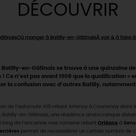
DÉCOUVRIR
âtinais
Où manger
à Batilly-en-Gâtinais
À voir & à faire
à
is, Batilly-en-Gâtinais se trouve à une quinzaine d
is ! Ce n’est pas avant 1908 que la qualification «
r la confusion avec d’autres Batilly, notamment
n de l’autoroute A19 reliant Artenay à Courtenay dans le L
 Batilly-en-Gâtinais, une résidence aristocratique datant
le long de l’ancienne voie romaine reliant
Orléans
à
Sens
ierrières
permet de reconsidérer un certain nombre de c