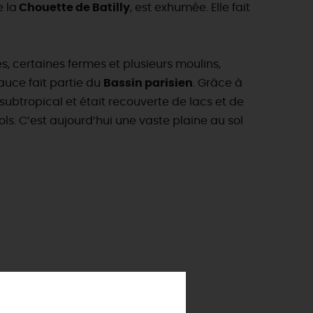
 la
Chouette de Batilly
, est exhumée. Elle fait
s, certaines fermes et plusieurs moulins,
auce fait partie du
Bassin parisien
. Grâce à
 subtropical et était recouverte de lacs et de
ols. C’est aujourd’hui une vaste plaine au sol
ES INCONTOURNABLES
ADE IN LOIRET
cines
AUJOURD'HUI
Les musées d'Orléans et du Loiret
 s'amuser cet été
INFOS &
SERVICES
La forêt d'Orléans