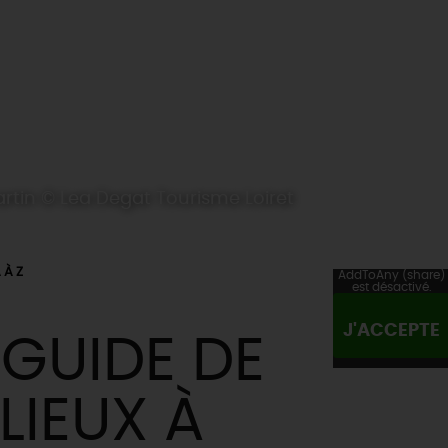
artin © Lea Degat Tourisme Loiret
 À Z
AddToAny (share)
est désactivé.
J'ACCEPTE
 GUIDE DE
LIEUX À