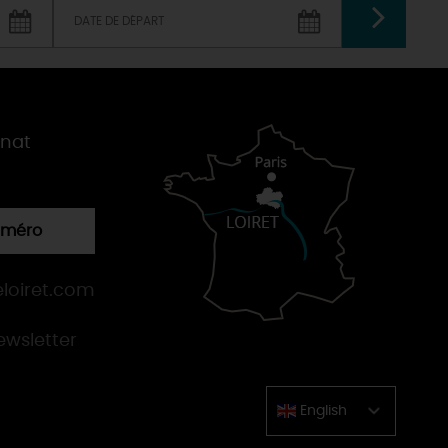
VALIDER
gnat
numéro
loiret.com
newsletter
English
Chinese