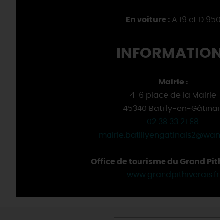
En voiture :
A 19 et D 95
INFORMATION
Mairie :
4-6 place de la Mairie
45340 Batilly-en-Gâtinai
02 38 33 21 88
mairie.batillyengatinais2@wan
Office de tourisme du Grand Pith
www.grandpithiverais.fr