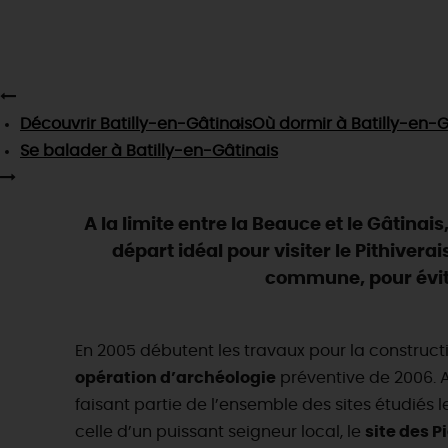
Découvrir
Batilly-en-Gâtinais
Où dormir
à Batilly-en-G
Se balader
à Batilly-en-Gâtinais
A la limite entre la Beauce et le Gâtina
départ idéal pour visiter le Pithivera
commune, pour évite
En 2005 débutent les travaux pour la constructio
opération d’archéologie
préventive de 2006. A
faisant partie de l’ensemble des sites étudiés 
celle d’un puissant seigneur local, le
site des P