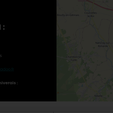
0
 :
s
adoo.fr
iverais :