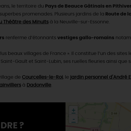
ans, le territoire du
Pays de Beauce Gâtinais en Pithive
 superbes promenades. Plusieurs jardins de la
Route de l
u Théâtre des Minuits
à la Neuville-sur-Essonne.
rs
renferme d’étonnants
vestiges gallo-romains
notamme
lus beaux villages de France ». Il constitue l’un des site
Saint-Gault et Saint-Lubin, ses ruelles fleuries ainsi que 
village de
Courcelles-le-Roi
, le
jardin personnel d'André 
nvilliers
à
Dadonville
.
+
-
DRE ?