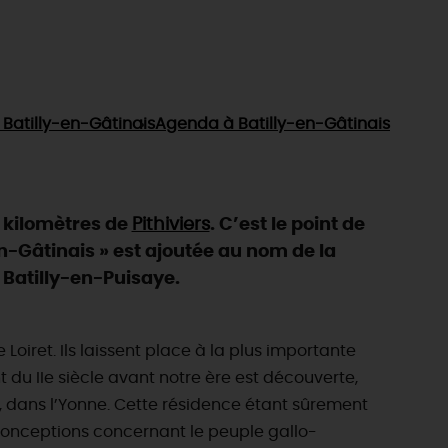
 Batilly-en-Gâtinais
Agenda
à Batilly-en-Gâtinais
e kilomètres de
Pithiviers
. C’est le point de
 en-Gâtinais » est ajoutée au nom de la
 Batilly-en-Puisaye.
oiret. Ils laissent place à la plus importante
 du IIe siècle avant notre ère est découverte,
, dans l’Yonne. Cette résidence étant sûrement
onceptions concernant le peuple gallo-