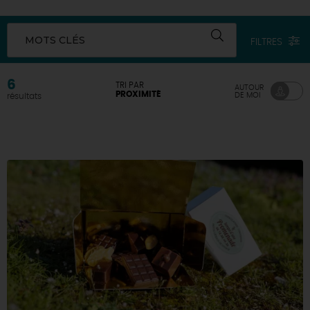
DEMAIN
MOTS CLÉS
FILTRES
CE WEEK-END
6
TRI PAR
AUTOUR
PROXIMITÉ
DE MOI
résultats
CETTE SEMAINE
TOUT L'AGENDA