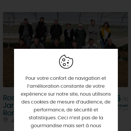
Pour votre confort de navigation et
l’amélioration constante de votre
expérience sur notre site, nous utilisons
Roseraie de Morailles -
9,6
/10
des cookies de mesure d’audience, de
Jardins de la Voie
Note FairGuest
performance, de sécurité et
calculée sur 27 avis
Romaine
statistiques. Ceci n’est pas de la
45300 - PITHIVIERS-LE-VIEIL
À 4.5 KM
gourmandise mais sert à nous