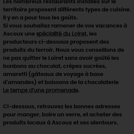
Les nombreux restaurants installés sur le
SE REPÉRER,
SE DÉPLACER
Visites
gourmandes
et
créatives
Des vacances auprès des animaux 🐎
territoire proposent différents types de cuisine.
Vins et
vignobles
TOUTES LES ACTIVITÉS
INFOS &
SERVICES
Il y en a pour tous les goûts.
(re)Découvrir les coulisses de la Faïencerie de
Chic,
une aire de pique-nique
Gien !
Si vous souhaitez ramener de vos vacances à
Par ici les
guinguettes
RÉSERVER
MAINTENANT
Ascoux une
spécialité du Loiret
, les
Expérimenter
les parcours Baludik
🕵️
Que rapporter du Loiret ?
producteurs ci-dessous proposent des
La Route des
Métiers d'Art
Une saison de festivals 🎉
produits du terroir. Nous vous conseillons de
ne pas quitter le Loiret sans avoir goûté les
TOUT L'ART DE VIVRE
Rendez-vous de la nature en 2026
bonbons au chocolat, crêpes sucrées,
Des sorties en famille dans le Loiret !
amaretti (gâteaux de voyage à base
d'amandes) et boissons de la chocolaterie
Programme des animations "Loiret au fil de l'eau"
2026
Le temps d’une promenade
.
Où sortir ?
Ci-dessous, retrouvez les bonnes adresses
pour manger, boire un verre, et acheter des
produits locaux à Ascoux et ses alentours.
AUJOURD'HUI