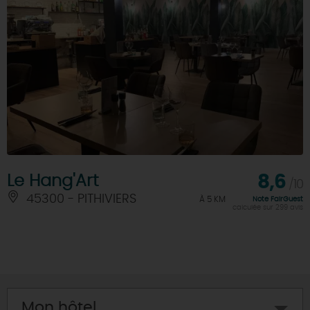
Le Hang'Art
8,6
/10
45300 - PITHIVIERS
À 5 KM
Note FairGuest
calculée sur 299 avis
Mon hôtel