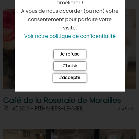
améliorer !
A vous de nous accorder (ou non) votre
consentement pour parfaire votre
visite.
Voir notre politique de confidentialité
Je refuse
Choisir
J'accepte
Café de la Roseraie de Morailles
45300 - PITHIVIERS-LE-VIEIL
À 4.5 KM