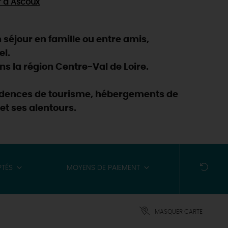
r
à Ascoux
séjour en famille ou entre amis,
el.
s la région Centre-Val de Loire.
ésidences de tourisme, hébergements de
et ses alentours.
PTÉS
MOYENS DE PAIEMENT
MASQUER CARTE
ES INCONTOURNABLES