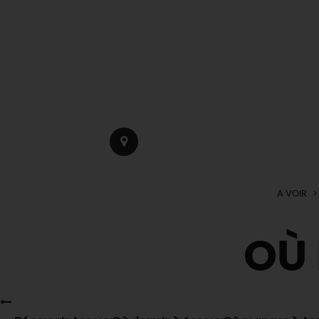
A VOIR
OÙ