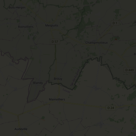
T
L'oratoire carolingien de Germigny-
des-Prés
Le Loiret, un département fleuri