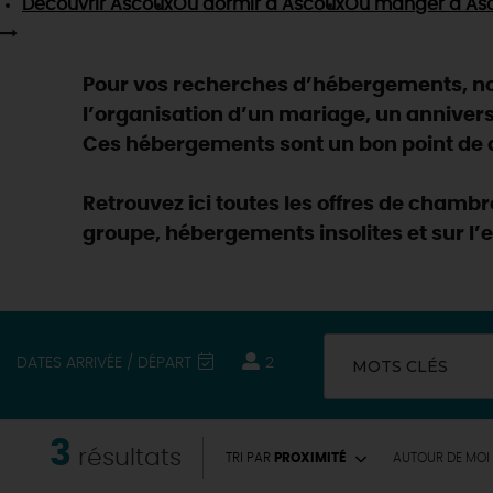
Découvrir
Ascoux
Où dormir
à Ascoux
Où manger
à As
Pour vos recherches d’hébergements, nou
l’organisation d’un mariage, un anniver
Ces hébergements sont un bon point de dé
Retrouvez ici toutes les offres de chamb
groupe, hébergements insolites et sur l’
DATES ARRIVÉE / DÉPART
2
MOTS CLÉS
3
EN MODE
CIRCUITS
résultats
TRI PAR
PROXIMITÉ
AUTOUR
DE MOI
ON A TESTÉ