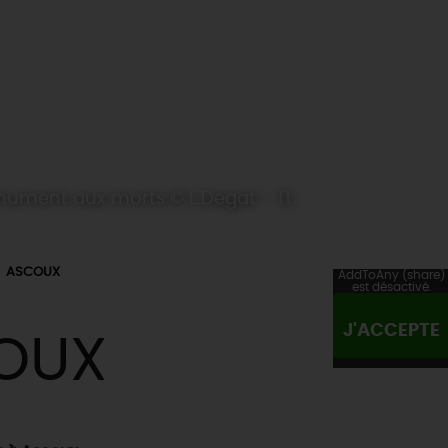
ument aux morts © L.Degat - TL
ASCOUX
AddToAny (share)
est désactivé.
J'ACCEPTE
OUX