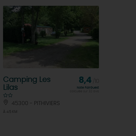
Camping Les
8,4
/10
Lilas
Note FairGuest
calculée sur 32 avis
45300 - PITHIVIERS
À 4.5 KM