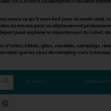
coux
À voir & à faire
à Ascoux
Agenda
à Ascoux
Se balade
s avons ce qu’il vous faut pour un week-end, un 
saire ou encore pour un déplacement professionn
part pour explorer le département du Loiret, dan
res d’hôtes, hôtels, gîtes, meublés, campings, r
eau ainsi que les aires de camping-cars à Ascoux 
SE LOGER
ANIMAUX ACCE
& BALADES
TOUS À
L'EAU !
VOS
L