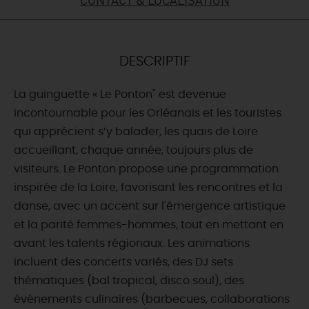
DEMAIN
DESCRIPTIF
CE WEEK-END
La guinguette « Le Ponton" est devenue
incontournable pour les Orléanais et les touristes
CETTE SEMAINE
qui apprécient s’y balader, les quais de Loire
accueillant, chaque année, toujours plus de
visiteurs. Le Ponton propose une programmation
TOUT L'AGENDA
inspirée de la Loire, favorisant les rencontres et la
danse, avec un accent sur l'émergence artistique
et la parité femmes-hommes, tout en mettant en
avant les talents régionaux. ​ Les animations
incluent des concerts variés, des DJ sets
thématiques (bal tropical, disco soul), des
événements culinaires (barbecues, collaborations