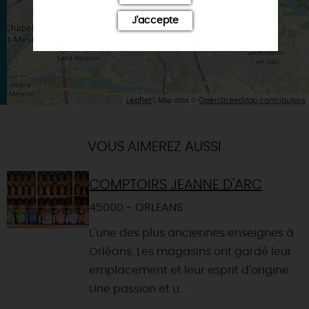
J'accepte
| Map data ©
Leaflet
OpenStreetMap contributors
VOUS AIMEREZ AUSSI
COMPTOIRS JEANNE D'ARC
45000 - ORLEANS
L'une des plus anciennes enseignes à
Orléans. Les magasins ont gardé leur
emplacement et leur esprit d'origine.
Une passion et u...