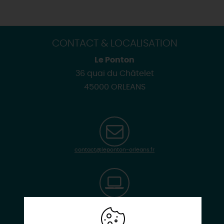
CONTACT & LOCALISATION
Le Ponton
36 quai du Châtelet
45000 ORLEANS
contact@leponton-orleans.fr
leponton-orleans.com