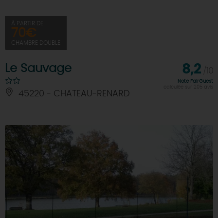
À PARTIR DE
70€
CHAMBRE DOUBLE
Le Sauvage
8,2
/10
Note FairGuest
calculée sur 205 avis
45220 - CHATEAU-RENARD