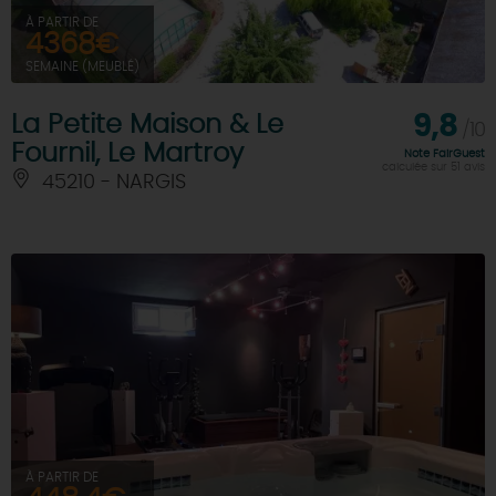
À PARTIR DE
4368€
SEMAINE (MEUBLÉ)
La Petite Maison & Le
9,8
/10
Fournil, Le Martroy
Note FairGuest
calculée sur 51 avis
45210 - NARGIS
À PARTIR DE