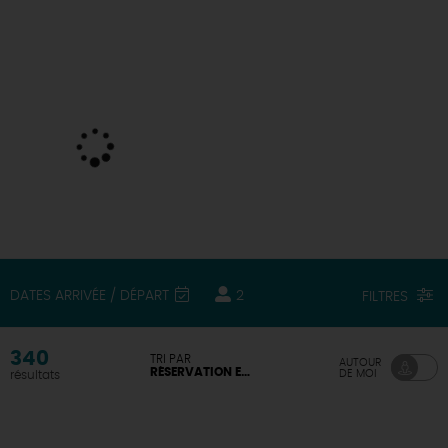
DEMAIN
CE WEEK-END
CETTE SEMAINE
TOUT L'AGENDA
DATES ARRIVÉE / DÉPART
2
FILTRES
340
TRI PAR
AUTOUR
RÉSERVATION EN LIGNE DISPONIBLE
DE MOI
résultats