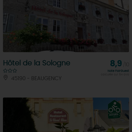
Hôtel de la Sologne
8,9
/10
Note FairGuest
calculée sur 64 avis
45190 - BEAUGENCY