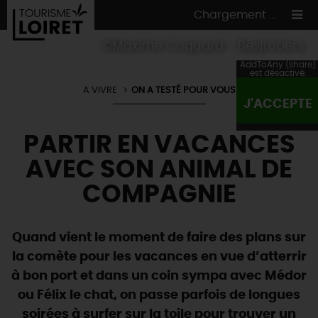
Chargement ...
©Maxime Coquard - Besjtobers
AddToAny (share)
est désactivé.
A VIVRE
ON A TESTÉ POUR VOUS
J'ACCEPTE
ON A TESTÉ
POUR VOUS
PARTIR EN VACANCES
HÉBERGEMENTS
VOS
ENVIES
AVEC SON ANIMAL DE
CULTURE
HÉBERGEMENTS
LES INCONTOURNABLES
MADE IN LOIRET
COMPAGNIE
INSOLITES
EN MODE
CIRCUITS
& BALADES
NATURE
RÉSERVER
MAINTENANT
Où manger
TOUS À
L'EAU !
Quand vient le moment de faire des plans sur
VILLES & VILLAGES
Maîtres
restaurateurs
la comète pour les vacances en vue d’atterrir
A NE PAS
RATER
EN MODE
NATURE
& AVENTURE
Nos
marchés
à bon port et dans un coin sympa avec Médor
Téléchargez le Guide de l'été 2026 🤽🌞
TOUTES LES VISITES
Artistes et Artisans d'Art
TOURISME &
HANDICAP
ou Félix le chat, on passe parfois de longues
...ET
AUSSI
Avis de fraicheur ici pour éviter la chaleur 🥵
Nos
spécialités du terroir
et
producteurs
soirées à surfer sur la toile pour trouver un