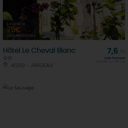
À PARTIR DE
75€
CHAMBRE DOUBLE
Hôtel Le Cheval Blanc
7,6
/10
Note FairGuest
calculée sur 495 avis
45150 - JARGEAU