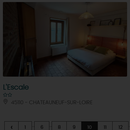
L'Escale
45110 - CHATEAUNEUF-SUR-LOIRE
...
...
.
‹
1
6
8
9
10
11
12