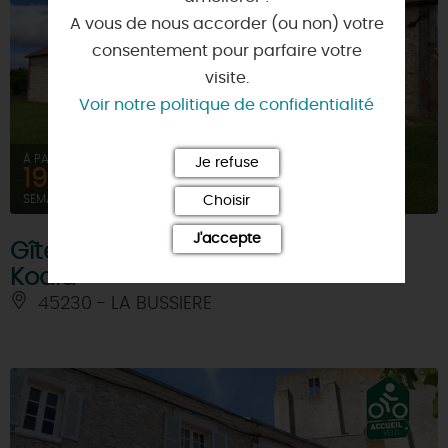
A vous de nous accorder (ou non) votre
consentement pour parfaire votre
visite.
Voir notre politique de confidentialité
À PARTIR DE
Je refuse
1968,24€
SEMAINE (MEUBLÉ)
Choisir
J'accepte
Gîtes La Poterie, Kangourou et
Koala
45230 - LA BUSSIERE