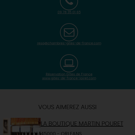
09 78 35 01 65
resa@chambres-gites-de-france.com
Réservation Gîtes de France
www.gites-de-france-loiret.com
| Map data ©
Leaflet
OpenStreetMap contributors
×
+
Itinéraire vers
SARAN
-
VOUS AIMEREZ AUSSI
LA BOUTIQUE MARTIN POURET
45000 - ORLEANS