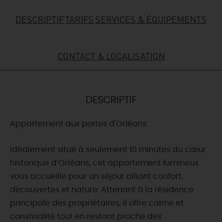
DESCRIPTIF
TARIFS
SERVICES & ÉQUIPEMENTS
DEMAIN
CONTACT & LOCALISATION
CE WEEK-END
CETTE SEMAINE
DESCRIPTIF
Appartement aux portes d'Orléans
TOUT L'AGENDA
Idéalement situé à seulement 10 minutes du cœur
historique d’Orléans, cet appartement lumineux
vous accueille pour un séjour alliant confort,
découvertes et nature. Attenant à la résidence
principale des propriétaires, il offre calme et
convivialité tout en restant proche des