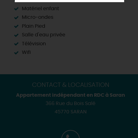
Matériel enfant
Micro-ondes
Plain Pied
Salle d'eau privée
Télévision
Wifi
CONTACT & LOCALISATION
Appartement indépendant en RDC à Saran
366 Rue du Bois Salé
45770 SARAN