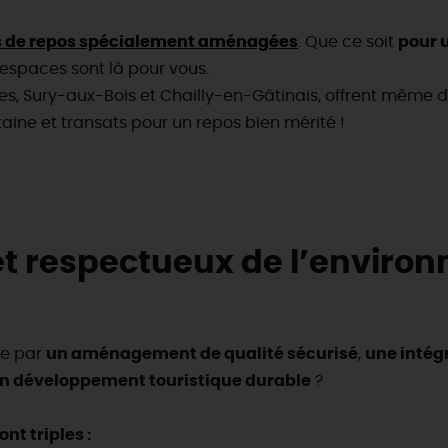
es de repos spécialement aménagées
. Que ce soit
pour 
 espaces sont là pour vous.
, Sury-aux-Bois et Chailly-en-Gâtinais, offrent même de
aine et transats pour un repos bien mérité !
 et respectueux de l’envir
ue par
un aménagement de qualité sécurisé
,
une intég
n développement touristique durable
?
nt triples :