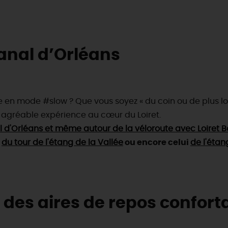
anal d’Orléans
 en mode #slow ? Que vous soyez « du coin ou de plus loin 
 agréable expérience au cœur du Loiret.
anal d'Orléans et même autour de la véloroute avec Loiret 
i
du tour de l'étang de la Vallée
ou encore celui
de l'étan
des aires de repos confort