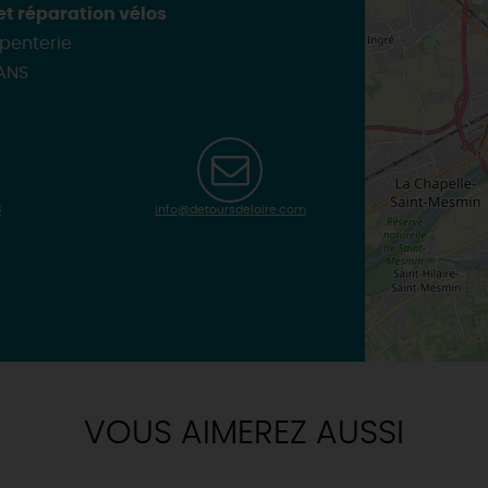
 et réparation vélos
rpenterie
ANS
3
info@detoursdeloire.com
VOUS AIMEREZ AUSSI