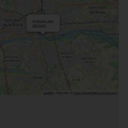
×
Itinéraire vers
ORLEANS
| Map data ©
Leaflet
OpenStreetMap contributors