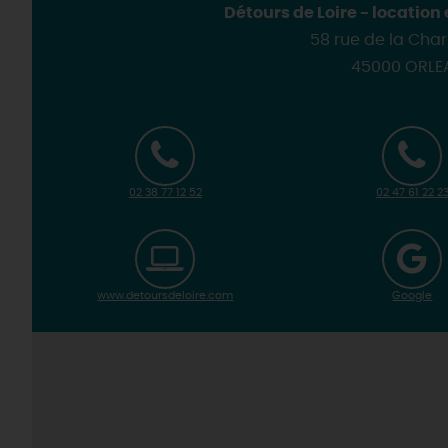
Détours de Loire - location
58 rue de la Cha
45000 ORLE
02 38 77 12 52
02 47 61 22 2
www.detoursdeloire.com
Google