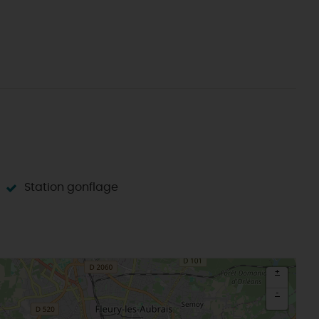
Sacré patrimoine religieux
T
L'oratoire carolingien de Germigny-
des-Prés
Le Loiret, un département fleuri
Station gonflage
+
-