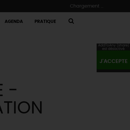
Chargement ...
AGENDA
PRATIQUE
RECHERCHE
AddToAny (share)
est désactivé.
J'ACCEPTE
 -
ATION