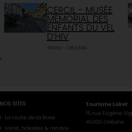
CERCIL - MUSÉE
MÉMORIAL DES
ENFANTS DU VEL
D’HIV
45000 - ORLEANS
t
NOS SITES
Tourisme Loiret
15 rue Eugène Vi
La route de la Rose
45000 Orléans
Loiret, balades & randos